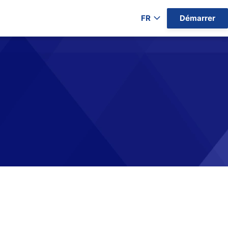
FR
Démarrer
ers par Pays)
gratuits