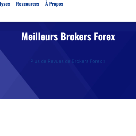
lyses
Ressources
À Propos
Meilleurs Brokers Forex
Par type (Meilleurs Courti
Or XAU/USD
Effet de levier
Plus de Revues de Brokers Forex »
Trading automatique
Algorithmes de trading 
Scalping
Robots de trading
Meilleures prop firm
Trading du pétrole
Courtiers MT4
Courtiers crypto