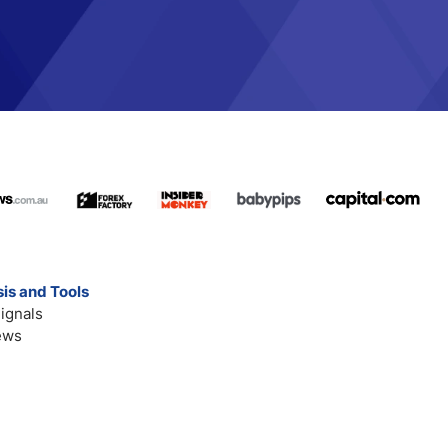
is and Tools
ignals
ews