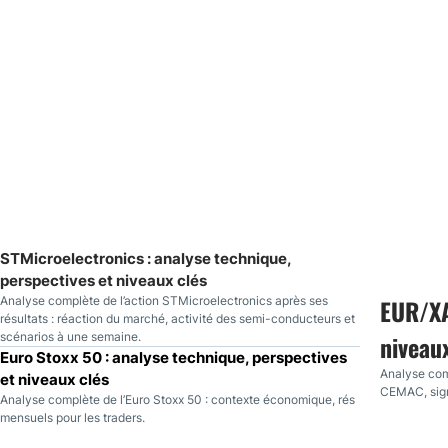
Canada
Gaz naturel
Analyses techniques
STMicroelectronics : analyse technique,
perspectives et niveaux clés
Analyse complète de l’action STMicroelectronics après ses
EUR/XA
résultats : réaction du marché, activité des semi-conducteurs et
scénarios à une semaine.
niveau
Euro Stoxx 50 : analyse technique, perspectives
Analyse comp
et niveaux clés
CEMAC, sign
Analyse complète de l’Euro Stoxx 50 : contexte économique, rés
mensuels pour les traders.