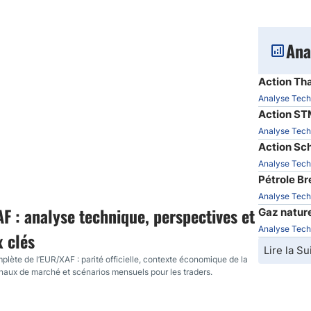
Comptes démo
Trading d’options
Plateformes de Forex
Ana
Apps de trading
Action Tha
Échange de crypto-mon
Analyse Tech
Day trading
Action STM
Analyse Tech
Action Sch
Analyse Tech
Pétrole Br
Analyse Tech
F : analyse technique, perspectives et
Gaz nature
Analyse Tech
x clés
Lire la Su
lète de l’EUR/XAF : parité officielle, contexte économique de la
aux de marché et scénarios mensuels pour les traders.