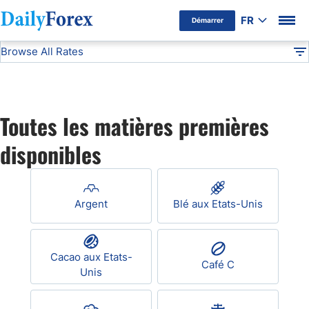
FR
Démarrer
Browse All Rates
Avertissement Publicitaire
Commodities
DF
EUR/USD
Toutes les matières premières
USD/JPY
disponibles
GBP/USD
Argent
Blé aux Etats-Unis
USD/CHF
USD/CAD
Cacao aux Etats-
Café C
Unis
AUD/USD