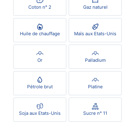
Coton n° 2
Gaz naturel
USD/BRL
Bitcoin/USD
Huile de chauffage
Maïs aux Etats-Unis
Gold
Or
Palladium
Crude Oil
All Currencies
Pétrole brut
Platine
Commodities
Soja aux Etats-Unis
Sucre n° 11
Indices