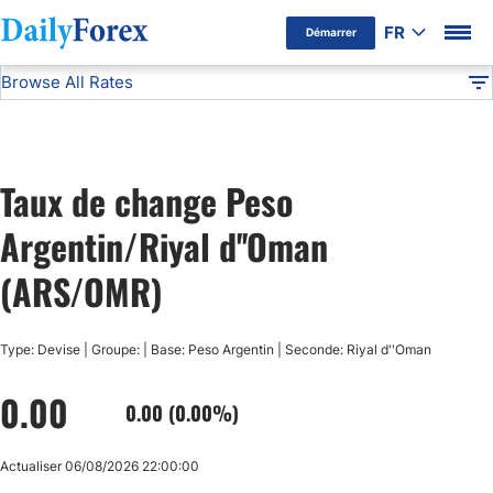
FR
Démarrer
Browse All Rates
Avertissement Publicitaire
ARS/OMR
Currencies
DF
EUR/USD
Taux de change Peso
USD/JPY
Argentin/Riyal d''Oman
GBP/USD
(ARS/OMR)
USD/CHF
Type: Devise | Groupe: | Base: Peso Argentin | Seconde: Riyal d''Oman
0.00
USD/CAD
0.00 (0.00%)
AUD/USD
Actualiser 06/08/2026 22:00:00