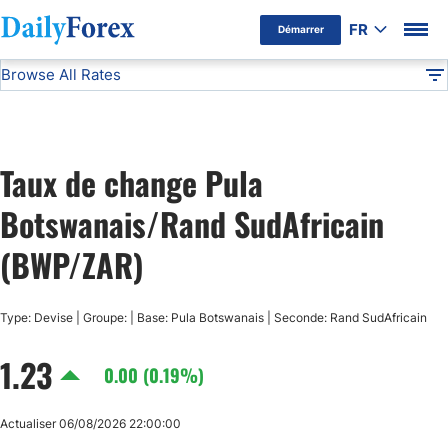
FR
Démarrer
Browse All Rates
Avertissement Publicitaire
BWP/ZAR
Currencies
DF
EUR/USD
Taux de change Pula
USD/JPY
Botswanais/Rand SudAfricain
GBP/USD
(BWP/ZAR)
USD/CHF
Type: Devise | Groupe: | Base: Pula Botswanais | Seconde: Rand SudAfricain
1.23
USD/CAD
0.00 (0.19%)
AUD/USD
Actualiser 06/08/2026 22:00:00