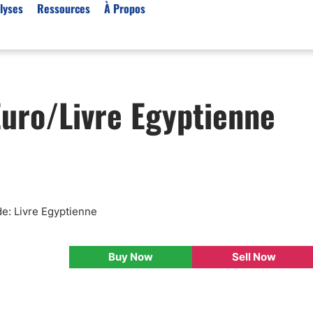
lyses
Ressources
À Propos
Par type (Meilleurs Courti
Euro/Livre Egyptienne
Or XAU/USD
Effet de levier
Trading automatique
Algorithmes de trading 
Scalping
Robots de trading
de: Livre Egyptienne
Meilleures prop firm
Trading du pétrole
Buy Now
Sell Now
Courtiers MT4
Courtiers crypto