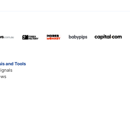
is and Tools
ignals
ews