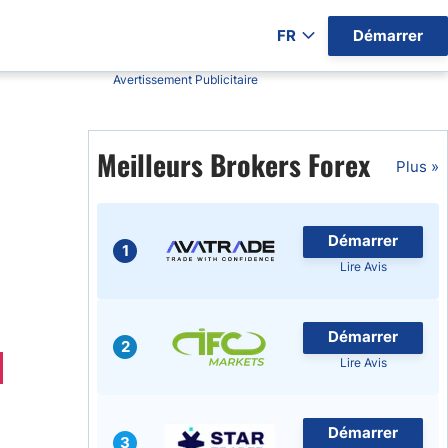
FR
Démarrer
Avertissement Publicitaire
ers par Pays)
Meilleurs Brokers Forex
Plus »
gratuits
Démarrer
1
Lire Avis
Démarrer
2
Lire Avis
Démarrer
3