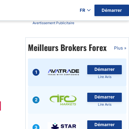
FR
Démarrer
Avertissement Publicitaire
ers par Pays)
Meilleurs Brokers Forex
Plus »
gratuits
Démarrer
1
Lire Avis
Démarrer
2
Lire Avis
Démarrer
3