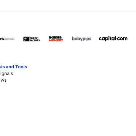
is and Tools
ignals
ews