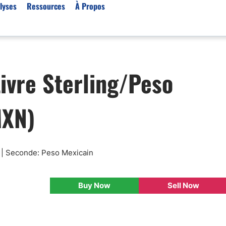
lyses
Ressources
À Propos
Par type (Meilleurs Courti
ivre Sterling/Peso
Or XAU/USD
Effet de levier
MXN)
Trading automatique
Algorithmes de trading 
Scalping
Robots de trading
g | Seconde: Peso Mexicain
Meilleures prop firm
Trading du pétrole
Buy Now
Sell Now
Courtiers MT4
Courtiers crypto