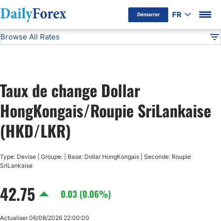
FR
Démarrer
Browse All Rates
Avertissement Publicitaire
HKD/LKR
Currencies
DF
EUR/USD
Taux de change Dollar
USD/JPY
HongKongais/Roupie SriLankaise
GBP/USD
(HKD/LKR)
USD/CHF
Type: Devise | Groupe: | Base: Dollar HongKongais | Seconde: Roupie
SriLankaise
USD/CAD
42.75
0.03 (0.06%)
AUD/USD
Actualiser 06/08/2026 22:00:00