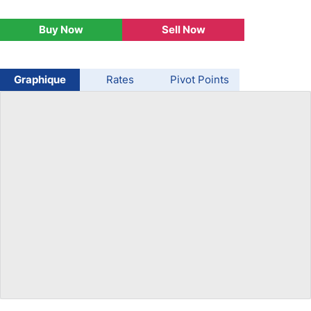
USD/BRL
Buy Now
Sell Now
Bitcoin/USD
Graphique
Rates
Pivot Points
Gold
Crude Oil
All Currencies
Commodities
Indices