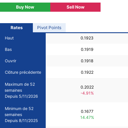
Buy Now
Sell Now
USD/BRL
Bitcoin/USD
Rates
Pivot Points
Haut
0.1923
Gold
Bas
0.1919
Crude Oil
Ouvrir
0.1918
Clôture précédente
0.1922
All Currencies
Maximum de 52
0.2022
semaines
Commodities
-4.91%
Depuis 5/11/2026
Indices
Minimum de 52
0.1677
semaines
14.47%
Depuis 8/11/2025