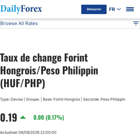
FR
Démarrer
Browse All Rates
Avertissement Publicitaire
HUF/PHP
Currencies
DF
EUR/USD
Taux de change Forint
USD/JPY
Hongrois/Peso Philippin
GBP/USD
(HUF/PHP)
USD/CHF
Type: Devise | Groupe: | Base: Forint Hongrois | Seconde: Peso Philippin
0.19
USD/CAD
0.00 (0.17%)
AUD/USD
Actualiser 06/08/2026 22:00:00