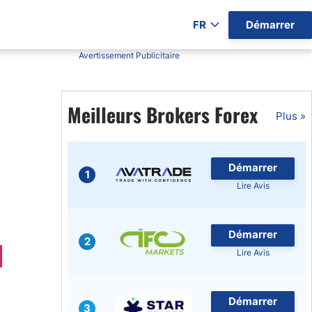
FR
Démarrer
Avertissement Publicitaire
ers par Pays)
Meilleurs Brokers Forex
Plus »
gratuits
Démarrer
1
Lire Avis
Démarrer
2
Lire Avis
Démarrer
3