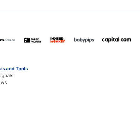
is and Tools
ignals
ews