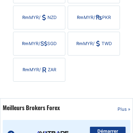
USD/BRL
MYR
/
NZD
MYR
/
PKR
Bitcoin/USD
Gold
MYR
/
SGD
MYR
/
TWD
Crude Oil
MYR
/
ZAR
All Currencies
Commodities
Meilleurs Brokers Forex
Plus »
Indices
Démarrer