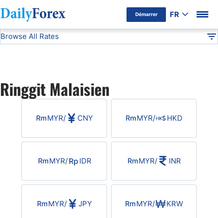
FR
Démarrer
Browse All Rates
Avertissement Publicitaire
MYR
Currencies
DF
EUR/USD
Ringgit Malaisien
USD/JPY
MYR
/
CNY
MYR
/
HKD
GBP/USD
USD/CHF
MYR
/
IDR
MYR
/
INR
USD/CAD
MYR
/
JPY
MYR
/
KRW
AUD/USD