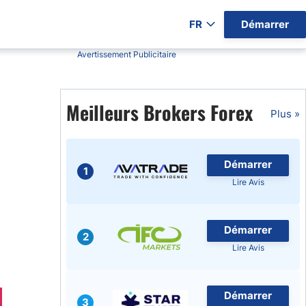
FR
Démarrer
Avertissement Publicitaire
ers par Pays)
Meilleurs Brokers Forex
Plus »
gratuits
Démarrer
1
Lire Avis
Démarrer
2
Lire Avis
Démarrer
3