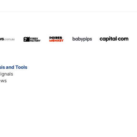
is and Tools
ignals
ews