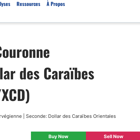
lyses
Ressources
À Propos
Par type (Meilleurs Courti
Couronne
Or XAU/USD
Effet de levier
lar des Caraïbes
Trading automatique
Algorithmes de trading 
Scalping
/XCD)
Robots de trading
Meilleures prop firm
Trading du pétrole
rvégienne | Seconde: Dollar des Caraïbes Orientales
Courtiers MT4
Courtiers crypto
Buy Now
Sell Now