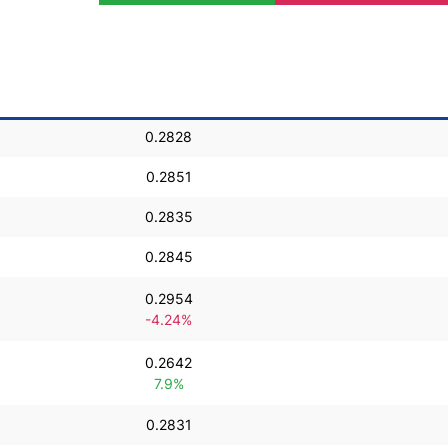
Comptes démo
Trading d’options
Plateformes de Forex
Apps de trading
Échange de crypto-mon
0.2828
Day trading
0.2851
0.2835
0.2845
0.2954
-4.24%
0.2642
7.9%
0.2831