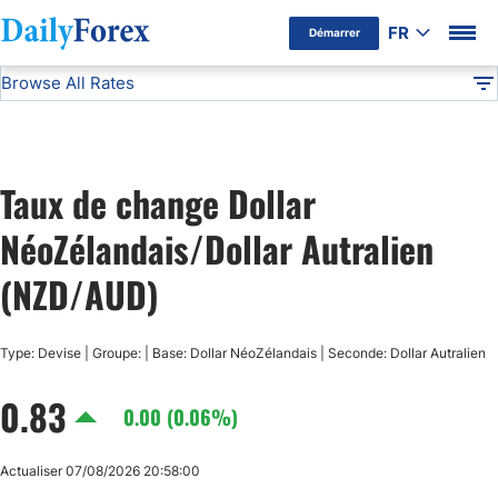
FR
Démarrer
Browse All Rates
Avertissement Publicitaire
NZD/AUD
Currencies
DF
EUR/USD
Taux de change Dollar
USD/JPY
NéoZélandais/Dollar Autralien
GBP/USD
(NZD/AUD)
USD/CHF
Type: Devise | Groupe: | Base: Dollar NéoZélandais | Seconde: Dollar Autralien
0.83
USD/CAD
0.00 (0.06%)
AUD/USD
Actualiser 07/08/2026 20:58:00