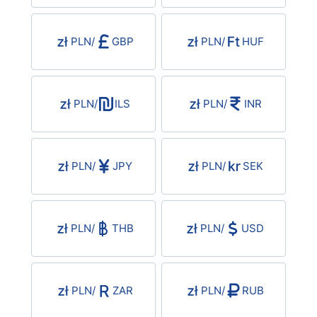
USD/BRL
PLN
/
GBP
PLN
/
HUF
Bitcoin/USD
Gold
PLN
/
ILS
PLN
/
INR
Crude Oil
PLN
/
JPY
PLN
/
SEK
All Currencies
Commodities
PLN
/
THB
PLN
/
USD
Indices
PLN
/
ZAR
PLN
/
RUB