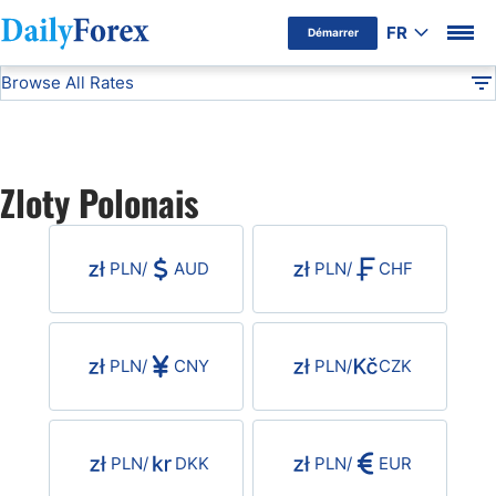
FR
Démarrer
Browse All Rates
Avertissement Publicitaire
PLN
Currencies
DF
EUR/USD
Zloty Polonais
USD/JPY
PLN
/
AUD
PLN
/
CHF
GBP/USD
USD/CHF
PLN
/
CNY
PLN
/
CZK
USD/CAD
PLN
/
DKK
PLN
/
EUR
AUD/USD