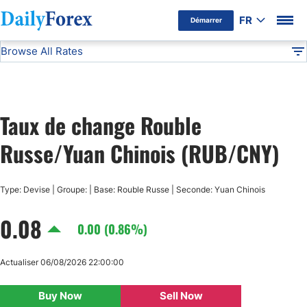
FR
Démarrer
Browse All Rates
Avertissement Publicitaire
RUB/CNY
Currencies
DF
EUR/USD
Taux de change Rouble
USD/JPY
Russe/Yuan Chinois (RUB/CNY)
GBP/USD
Type: Devise | Groupe: | Base: Rouble Russe | Seconde: Yuan Chinois
USD/CHF
0.08
0.00 (0.86%)
USD/CAD
Actualiser 06/08/2026 22:00:00
AUD/USD
Buy Now
Sell Now