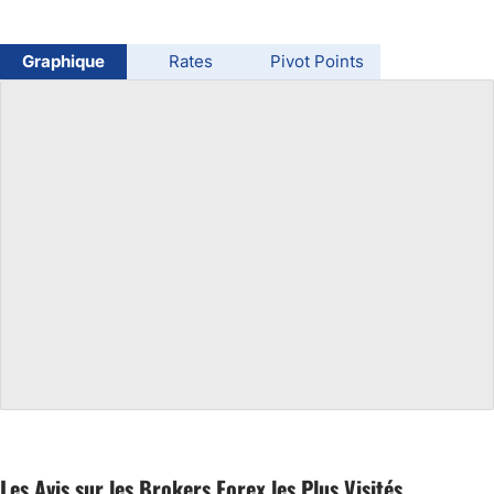
USD/BRL
Graphique
Rates
Pivot Points
Bitcoin/USD
Gold
Crude Oil
All Currencies
Commodities
Indices
Les Avis sur les Brokers Forex les Plus Visités