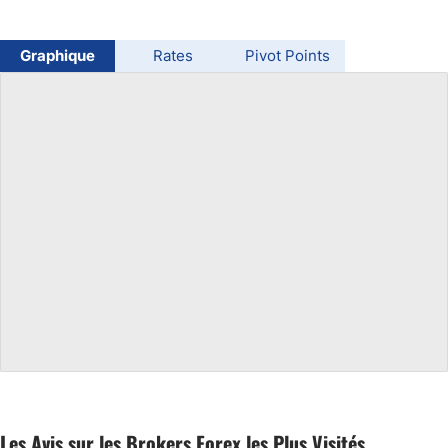
USD/BRL
Graphique
Rates
Pivot Points
Bitcoin/USD
Gold
Crude Oil
All Currencies
Commodities
Indices
Les Avis sur les Brokers Forex les Plus Visités