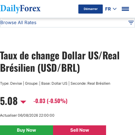
FR
Démarrer
Browse All Rates
Avertissement Publicitaire
USD/BRL
Currencies
DF
EUR/USD
Taux de change Dollar US/Real
USD/JPY
Brésilien (USD/BRL)
GBP/USD
Type: Devise | Groupe: | Base: Dollar US | Seconde: Real Brésilien
USD/CHF
5.08
-0.03 (-0.50%)
USD/CAD
Actualiser 06/08/2026 22:00:00
AUD/USD
Buy Now
Sell Now