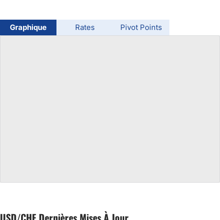
USD/BRL
Graphique
Rates
Pivot Points
Bitcoin/USD
Gold
Crude Oil
All Currencies
Commodities
Indices
USD/CHF Dernières Mises À Jour