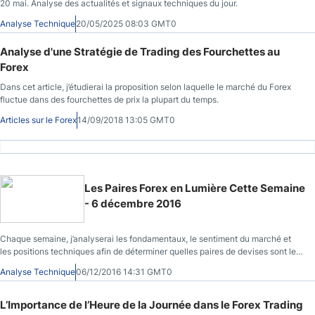
20 mai. Analyse des actualités et signaux techniques du jour.
Analyse Technique
20/05/2025 08:03 GMT0
Analyse d'une Stratégie de Trading des Fourchettes au
Forex
Dans cet article, j’étudierai la proposition selon laquelle le marché du Forex
fluctue dans des fourchettes de prix la plupart du temps.
Articles sur le Forex
14/09/2018 13:05 GMT0
Les Paires Forex en Lumière Cette Semaine
- 6 décembre 2016
Chaque semaine, j’analyserai les fondamentaux, le sentiment du marché et
les positions techniques afin de déterminer quelles paires de devises sont les
plus susceptibles de produire les opportunités de trading les plus faciles et les
Analyse Technique
06/12/2016 14:31 GMT0
plus rentables au cours de la semaine.
L’Importance de l’Heure de la Journée dans le Forex Trading