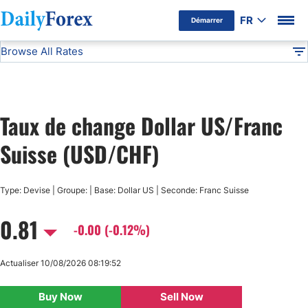
FR
Démarrer
Browse All Rates
Avertissement Publicitaire
USD/CHF
Currencies
DF
EUR/USD
Taux de change Dollar US/Franc
USD/JPY
Suisse (USD/CHF)
GBP/USD
Type: Devise | Groupe: | Base: Dollar US | Seconde: Franc Suisse
USD/CHF
0.81
-0.00 (-0.12%)
USD/CAD
Actualiser 10/08/2026 08:19:52
AUD/USD
Buy Now
Sell Now