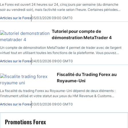
Le Forex est ouvert 24 heures sur 24, cinq jours par semaine (du dimanche
soir au vendredi soir), mais l’activité varie selon l’heure. Certaines périodes
concentrent la majorité des échanges, tandis que d’autres restent calmes.
Articles sur le Forex
05/03/2026 09:00 GMT0
Ces différences influencent directement la volatilité du marché forex et les
opportunités. Les meilleurs moments pour trader le forex correspondent aux
périodes où les grandes places financières sont ouvertes en même temps.
Tutoriel pour compte de
Ces créneaux offrent plus de liquidité forex, des mouvements plus nets et des
démonstration MetaTrader 4
conditions de trading plus favorables.
Un compte de démonstration MetaTrader 4 permet de trader avec de l’argent
virtuel tout en utilisant toutes les fonctions de la plateforme. Vous pouvez
ouvrir des positions, tester des stratégies et analyser les marchés sans risquer
Articles sur le Forex
04/03/2026 09:00 GMT0
de capital réel. Ce tutoriel démonstration MetaTrader 4 montre chaque étape
pour utiliser la plateforme : installation, ouverture du compte démo,
découverte de l’interface et placement d’un ordre. L’objectif est simple : savoir
Fiscalité du Trading Forex au
utiliser MT4 seul, sans aide externe.
Royaume-Uni
La fiscalité du trading Forex au Royaume-Uni dépend de deux éléments :
l’instrument utilisé et votre statut aux yeux du HM Revenue & Customs
(HMRC). Les gains issus du spread betting peuvent être exonérés, tandis que
Articles sur le Forex
03/03/2026 09:00 GMT0
ceux provenant des CFD sont soumis à la Capital Gains Tax ou à l’Income
Tax. Ce guide sur la fiscalité du trading du Forex au Royaume-Uni vous
permet d’identifier clairement votre régime d’imposition selon l’instrument
Promotions Forex
utilisé et votre statut fiscal.