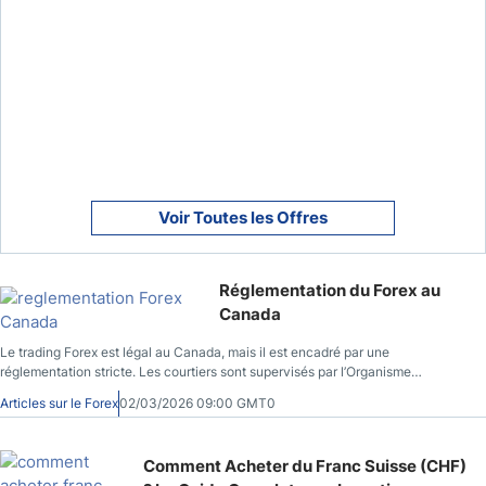
Voir Toutes les Offres
Réglementation du Forex au
Canada
Le trading Forex est légal au Canada, mais il est encadré par une
réglementation stricte. Les courtiers sont supervisés par l’Organisme
canadien de réglementation des investissements (OCRI) et les autorités
Articles sur le Forex
02/03/2026 09:00 GMT0
provinciales regroupées au sein des Autorités canadiennes en valeurs
mobilières (ACVM). Comprendre ce cadre permet d’identifier les courtiers
autorisés, d’éviter les plateformes non régulées et de trader dans des
Comment Acheter du Franc Suisse (CHF)
conditions conformes à la loi. Ce guide complet sur la réglementation du