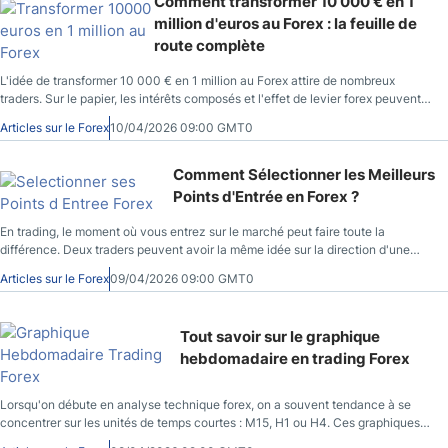
Comment transformer 10 000 € en 1
million d'euros au Forex : la feuille de
route complète
L'idée de transformer 10 000 € en 1 million au Forex attire de nombreux
traders. Sur le papier, les intérêts composés et l'effet de levier forex peuvent
accélérer la croissance d'un capital. Dans la réalité, passer de 10k à 1M ne
Articles sur le Forex
10/04/2026 09:00 GMT0
repose pas sur un trade exceptionnel, mais sur un processus long : discipline,
gestion du risque forex, stratégie solide et psychologie du trader. Dans ce
guide, nous allons présenter une feuille de route réaliste pour atteindre cet
Comment Sélectionner les Meilleurs
objectif ambitieux : les mathématiques derrière le million, les règles
Points d'Entrée en Forex ?
essentielles de money management et les stratégies les plus robustes pour
faire croître un capital de trading sur le long terme.
En trading, le moment où vous entrez sur le marché peut faire toute la
différence. Deux traders peuvent avoir la même idée sur la direction d'une
paire de devises, mais obtenir des résultats très différents simplement parce
Articles sur le Forex
09/04/2026 09:00 GMT0
que leur point d'entrée forex n'est pas le même. Un point d'entrée correspond
au niveau de prix auquel un trader décide d'ouvrir une position, que ce soit à
l'achat ou à la vente. Bien le choisir permet d'améliorer le ratio entre le risque
Tout savoir sur le graphique
et le potentiel de gain, de placer un stop-loss plus logique et de réduire
hebdomadaire en trading Forex
l'exposition aux fluctuations inutiles du marché. Sélectionner les points
d'entrée forex ne repose toutefois pas sur une seule technique. Les traders
utilisent généralement plusieurs approches complémentaires, allant des
Lorsqu'on débute en analyse technique forex, on a souvent tendance à se
indicateurs techniques trading à l'analyse price action, en passant par les
concentrer sur les unités de temps courtes : M15, H1 ou H4. Ces graphiques
actualités trading et l'étude des niveaux de support et résistance et des
montrent beaucoup d'activité, mais ils peuvent aussi créer une impression de
figures en chandelier. Dans ce guide complet, nous allons passer en revue les