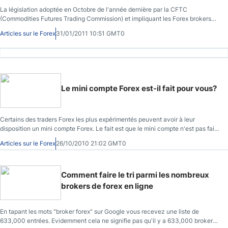
La législation adoptée en Octobre de l'année dernière par la CFTC
(Commodities Futures Trading Commission) et impliquant les Forex brokers
réglementés, a provoqué beaucoup de discussions dans la communauté du
Articles sur le Forex
31/01/2011 10:51 GMT0
Forex. Est-ce une bonne chose?
Le mini compte Forex est-il fait pour vous?
Certains des traders Forex les plus expérimentés peuvent avoir à leur
disposition un mini compte Forex. Le fait est que le mini compte n'est pas fait
seulement pour le trader qui fait ses premier pas sur le marché Forex.
Articles sur le Forex
26/10/2010 21:02 GMT0
Comment faire le tri parmi les nombreux
brokers de forex en ligne
En tapant les mots "broker forex" sur Google vous recevez une liste de
633,000 entrées. Evidemment cela ne signifie pas qu'il y a 633,000 brokers