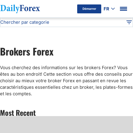
FR
Démarrer
Chercher par categorie
Avertissement Publicitaire
Brokers Forex
Articles sur le Forex
DF
Apprendre le Forex
Brokers Forex
Les cryptomonnaies
Vous cherchez des informations sur les brokers Forex? Vous
Stratégies Forex
êtes au bon endroit! Cette section vous offre des conseils pour
choisir au mieux votre broker Forex en passant en revue les
caractéristiques essentielles chez un broker, les plates-formes
Brokers Forex
et les comptes.
Les Options Binaires
Most Recent
Vocabulaire Forex