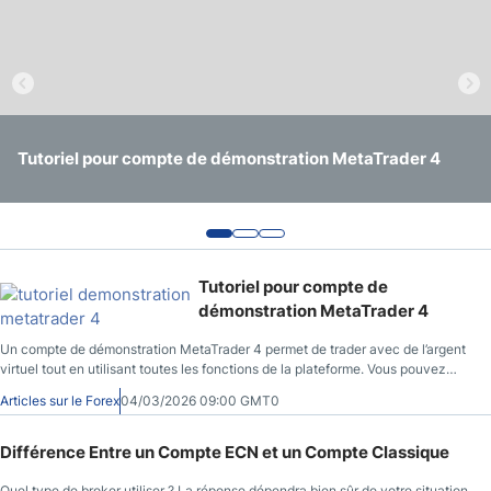
Psychologie du trader
Suite de Fibonacci
Tutoriel pour compte de démonstration MetaTrader 4
Différence Entre un Compte ECN et un Compte Classique
Comment les Brokers Forex Génèrent-ils leurs Revenus ?
Trader Forex
Tutoriel pour compte de
démonstration MetaTrader 4
Un compte de démonstration MetaTrader 4 permet de trader avec de l’argent
virtuel tout en utilisant toutes les fonctions de la plateforme. Vous pouvez
ouvrir des positions, tester des stratégies et analyser les marchés sans risquer
Articles sur le Forex
04/03/2026 09:00 GMT0
de capital réel. Ce tutoriel démonstration MetaTrader 4 montre chaque étape
pour utiliser la plateforme : installation, ouverture du compte démo,
découverte de l’interface et placement d’un ordre. L’objectif est simple : savoir
Différence Entre un Compte ECN et un Compte Classique
utiliser MT4 seul, sans aide externe.
Quel type de broker utiliser ? La réponse dépendra bien sûr de votre situation,