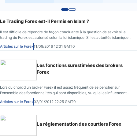
Le Trading Forex est-il Permis en Islam ?
Il est difficile de répondre de façon concluante à la question de savoir si le
trading du Forex est autorisé selon la loi islamique. Si les autorités islamiques
conviennent certainement que l’échange des devises est halal dans certaines
Articles sur le Forex
11/09/2016 12:31 GMT0
conditions, il existe un litige concernant ces conditions précises.
Les fonctions surestimées des brokers
Forex
Lors du choix d'un broker Forex il est assez fréquent de se pencher sur
l'ensemble des fonctionnalités qui sont disponibles, vu qu'elles influencent
directement votre décision d'achat. Bien que ce fait soit logique en tant que
Articles sur le Forex
02/01/2012 22:25 GMT0
consommateur, certaines fonctionnalités peuvent être inutiles, et très
franchement superflues.
La réglementation des courtiers Forex