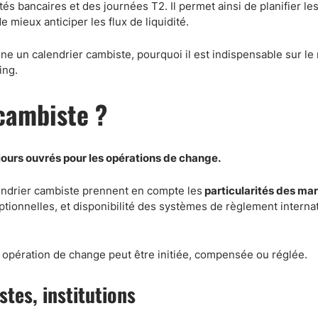
Comptes démo
tés bancaires et des journées T2. Il permet ainsi de planifier l
 mieux anticiper les flux de liquidité.
Trading d’options
Plateformes de Forex
e un calendrier cambiste, pourquoi il est indispensable sur l
Apps de trading
ing.
Échange de crypto-mon
 cambiste ?
Day trading
 jours ouvrés pour les opérations de change.
endrier cambiste prennent en compte les
particularités des ma
ptionnelles, et disponibilité des systèmes de règlement interna
e opération de change peut être initiée, compensée ou réglée.
stes, institutions