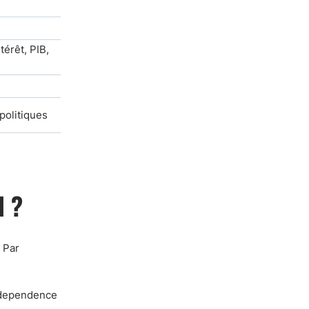
érêt, PIB,
politiques
l ?
 Par
Independence