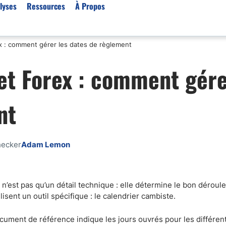
lyses
Ressources
À Propos
ex : comment gérer les dates de règlement
Par type (Meilleurs Courti
et Forex : comment gér
Or XAU/USD
Effet de levier
nt
Trading automatique
Algorithmes de trading 
Scalping
hecker
Adam Lemon
Robots de trading
Meilleures prop firm
Trading du pétrole
 n’est pas qu’un détail technique : elle détermine le bon dérou
isent un outil spécifique : le calendrier cambiste.
Courtiers MT4
Courtiers crypto
ument de référence indique les jours ouvrés pour les différen