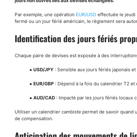
jours non ouvrés liés aux devises échangées.
Par exemple, une opération
EUR/USD
effectuée le jeudi
fermé ou un jour férié américain, le règlement sera aut
Identification des jours fériés prop
Chaque paire de devises est exposée à des interruptions 
●
USD/JPY
: Sensible aux jours fériés japonais et
●
EUR/GBP
: Dépend à la fois du calendrier T2 et
●
AUD/CAD
: Impacté par les jours fériés locaux 
Utiliser un calendrier cambiste permet de savoir quand u
de compensation.
Anticipation des mouvements de liq