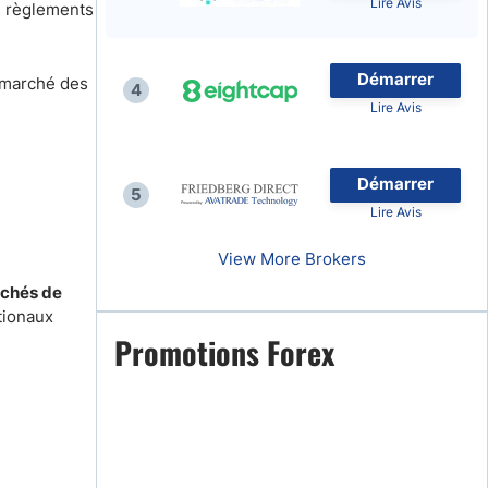
Lire Avis
es règlements
Démarrer
e marché des
4
Lire Avis
naies
Démarrer
5
Lire Avis
View More Brokers
rchés de
tionaux
Promotions Forex