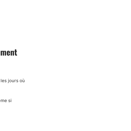
ement
 les jours où
ême si