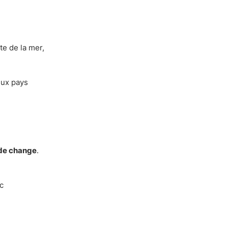
te de la mer,
eux pays
 de change
.
c