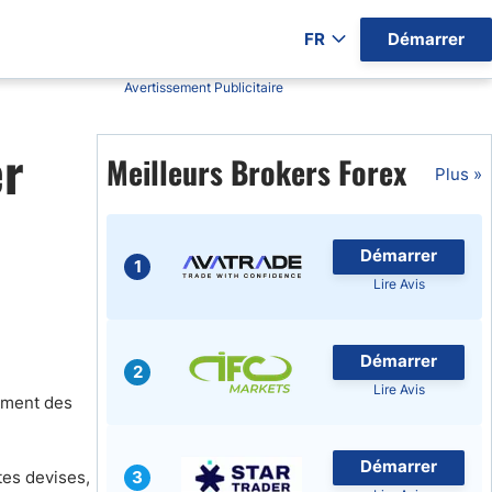
FR
Démarrer
Avertissement Publicitaire
ers par Pays)
er
Meilleurs Brokers Forex
Plus »
Démarrer
gratuits
1
Lire Avis
Démarrer
2
Lire Avis
lement des
Démarrer
tes devises,
3