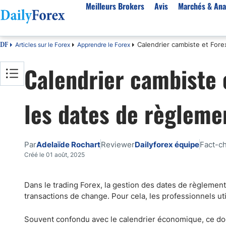
Meilleurs Brokers
Avis
Marchés & Ana
Calendrier cambiste et For
Articles sur le Forex
Apprendre le Forex
DF
Par pays
Avis
Marchés & Analyses
Ressources
À propos
Calendrier cambiste 
Meilleurs brokers en France
StarTrader
EUR-USD
Bonus
À Propos de Nous
Algérie
Fintana
EUR/DZD
eBook Trading Gratuit
Pourquoi Nous Faire Confiance
les dates de règleme
Maroc
BlackBull Markets
Or
Articles sur le Forex
Politique Editoriale
Côte d'Ivoire
Vantage FX
Signaux de trading
Réglementation
Score de Confiance
Cameroun
FP Markets
Devises
Comment Nous Gagnons de l'Argent
Par
Adelaïde Rochart
Reviewer
Dailyforex équipe
Fact-c
Burkina Faso
Eightcap
Matières premières
Notre Méthodologie
Créé le 01 août, 2025
Sénégal
AvaTrade
Indices
Belgique
IFC Markets
CAC 40
Dans le trading Forex, la gestion des dates de règlement
transactions de change. Pour cela, les professionnels util
Tunisie
NASDAQ 100
Suisse
S&P 500
Souvent confondu avec le calendrier économique, ce doc