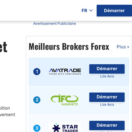
FR
Démarrer
Avertissement Publicitaire
ers par Pays)
et
Meilleurs Brokers Forex
Plus »
Démarrer
gratuits
1
Lire Avis
Démarrer
2
Lire Avis
ition
tivement
Démarrer
3