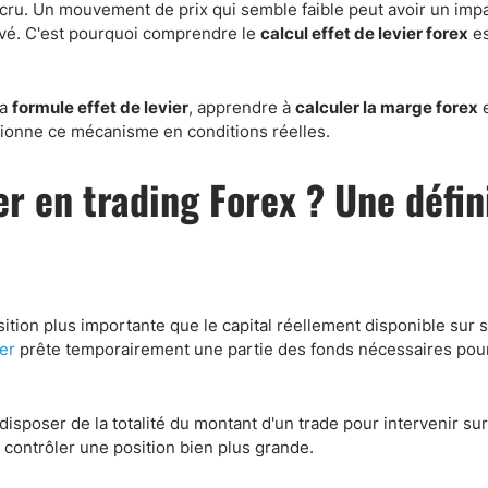
Comptes démo
ccru. Un mouvement de prix qui semble faible peut avoir un imp
vé. C'est pourquoi comprendre le
calcul effet de levier forex
es
Trading d’options
Plateformes de Forex
Apps de trading
la
formule effet de levier
, apprendre à
calculer la marge forex
e
ionne ce mécanisme en conditions réelles.
Échange de crypto-mon
Day trading
ier en trading Forex ? Une défin
osition plus importante que le capital réellement disponible sur
er
prête temporairement une partie des fonds nécessaires pour
disposer de la totalité du montant d'un trade pour intervenir su
ur contrôler une position bien plus grande.