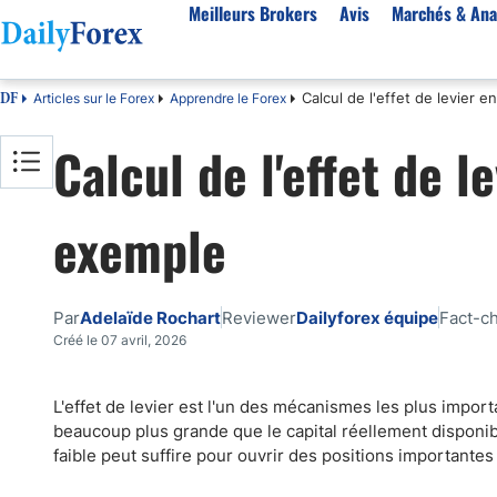
Meilleurs Brokers
Avis
Marchés & Ana
Calcul de l'effet de levier 
Articles sur le Forex
Apprendre le Forex
DF
Par pays
Avis
Marchés & Analyses
Ressources
À propos
Calcul de l'effet de l
Meilleurs brokers en France
StarTrader
EUR-USD
Bonus
À Propos de Nous
Algérie
Fintana
EUR/DZD
eBook Trading Gratuit
Pourquoi Nous Faire Confiance
exemple
Maroc
BlackBull Markets
Or
Articles sur le Forex
Politique Editoriale
Côte d'Ivoire
Vantage FX
Signaux de trading
Réglementation
Score de Confiance
Cameroun
FP Markets
Devises
Comment Nous Gagnons de l'Argent
Par
Adelaïde Rochart
Reviewer
Dailyforex équipe
Fact-c
Burkina Faso
Eightcap
Matières premières
Notre Méthodologie
Créé le 07 avril, 2026
Sénégal
AvaTrade
Indices
Belgique
IFC Markets
CAC 40
L'effet de levier est l'un des mécanismes les plus import
beaucoup plus grande que le capital réellement disponi
Tunisie
NASDAQ 100
faible peut suffire pour ouvrir des positions importante
Suisse
S&P 500