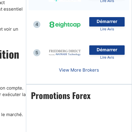
Lire Avis
act
t essentiel
Démarrer
4
t voir un
Lire Avis
naies
ition
Démarrer
5
Lire Avis
View More Brokers
 son compte.
Promotions Forex
 exécuter la
r le marché.