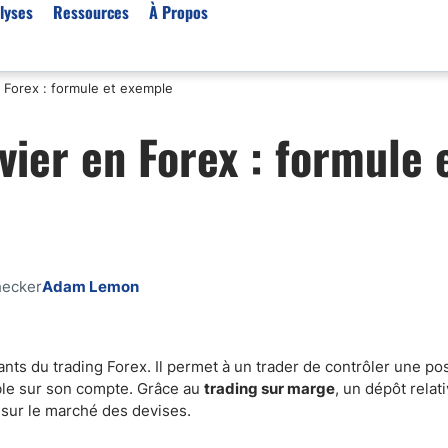
lyses
Ressources
À Propos
en Forex : formule et exemple
Par type (Meilleurs Courti
evier en Forex : formule 
Or XAU/USD
Effet de levier
Trading automatique
Algorithmes de trading 
Scalping
hecker
Adam Lemon
Robots de trading
Meilleures prop firm
Trading du pétrole
ants du trading Forex. Il permet à un trader de contrôler une pos
ble sur son compte. Grâce au
trading sur marge
, un dépôt rela
Courtiers MT4
s sur le marché des devises.
Courtiers crypto