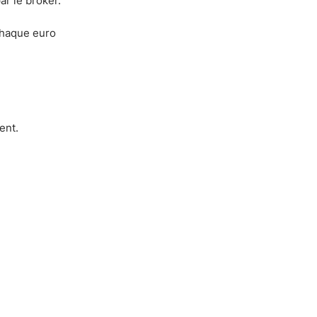
ar le broker.
 chaque euro
ent.