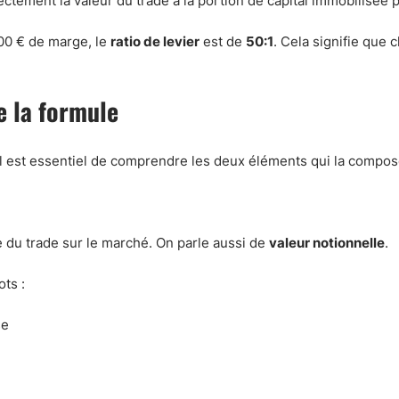
irectement la valeur du trade à la portion de capital immobilisée p
000 € de marge, le
ratio de levier
est de
50:1
. Cela signifie que
 la formule
 il est essentiel de comprendre les deux éléments qui la compos
e du trade sur le marché. On parle aussi de
valeur notionnelle
.
ots :
se