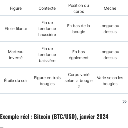
Position du
Figure
Contexte
Mèche
corps
Fin de
En bas de la
Longue au-
Étoile filante
tendance
bougie
dessus
haussière
Fin de
Marteau
En bas
Longue au-
tendance
inversé
également
dessus
baissière
Corps varié
Figure en trois
Varie selon les
Étoile du soir
selon la bougie
bougies
bougies
2
Exemple réel : Bitcoin (BTC/USD), janvier 2024