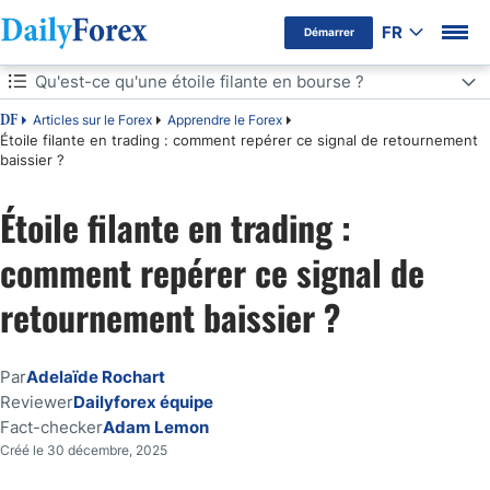
FR
Démarrer
Qu'est-ce qu'une étoile filante en bourse ?
Avertissement Publicitaire
Articles sur le Forex
Apprendre le Forex
DF
Qu'est-ce qu'une étoile filante en bourse ?
Étoile filante en trading : comment repérer ce signal de retournement
baissier ?
Comment reconnaître une étoile filante sur un graphique ?
Étoile filante en trading :
Que signifie une étoile filante pour un trader ?
comment repérer ce signal de
Comment trader l'étoile filante ?
retournement baissier ?
Autres figures similaires ou opposées à connaître
Par
Adelaïde Rochart
Erreurs fréquentes à éviter
Reviewer
Dailyforex équipe
Fact-checker
Adam Lemon
Créé le 30 décembre, 2025