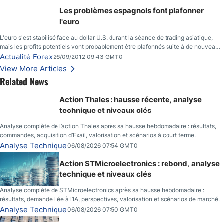
Japon la semaine prochaine.
Les problèmes espagnols font plafonner
l'euro
L'euro s'est stabilisé face au dollar U.S. durant la séance de trading asiatique,
mais les profits potentiels vont probablement être plafonnés suite à de nouveaux
événements liés au renflouement en Espagne, renforçant les inquiétudes des
Actualité Forex
26/09/2012 09:43 GMT0
investisseurs.
View More Articles
Related News
Action Thales : hausse récente, analyse
technique et niveaux clés
Analyse complète de l’action Thales après sa hausse hebdomadaire : résultats,
commandes, acquisition d’Exail, valorisation et scénarios à court terme.
Analyse Technique
06/08/2026 07:54 GMT0
Action STMicroelectronics : rebond, analyse
technique et niveaux clés
Analyse complète de STMicroelectronics après sa hausse hebdomadaire :
résultats, demande liée à l’IA, perspectives, valorisation et scénarios de marché.
Analyse Technique
06/08/2026 07:50 GMT0