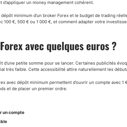
Comptes démo
 et d’appliquer un money management cohérent.
Trading d’options
 le dépôt minimum d’un broker Forex et le budget de trading réel
Plateformes de Forex
vec 100 €, 500 € ou 1 000 €, et comment adapter votre investisse
Apps de trading
Échange de crypto-mon
 Forex avec quelques euros ?
Day trading
fit d’une petite somme pour se lancer. Certaines publicités évo
 très faible. Cette accessibilité attire naturellement les début
rex avec dépôt minimum permettent d’ouvrir un compte avec 1 €
nds et de placer un premier ordre.
er un compte
able