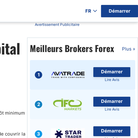
FR
Démarrer
Avertissement Publicitaire
ers par Pays)
ital
Meilleurs Brokers Forex
Plus »
Démarrer
gratuits
1
Lire Avis
Démarrer
2
Lire Avis
pôt minimum
Démarrer
e couvrir la
3