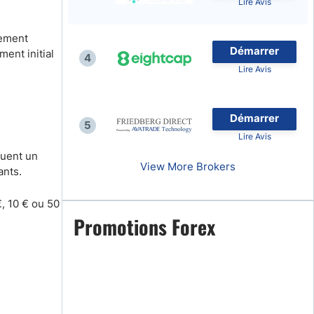
Lire Avis
lement
Démarrer
ment initial
4
Lire Avis
naies
Démarrer
5
Lire Avis
quent un
View More Brokers
ants.
, 10 € ou 50
Promotions Forex