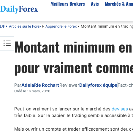
Meilleurs Brokers
Avis
Marchés & Ana
Montant minimum en trading
Articles sur le Forex
Apprendre le Forex
DF
Par pays
Avis
Marchés & Analyses
Ressources
À propos
Montant minimum en t
Meilleurs brokers en France
StarTrader
EUR-USD
Bonus
À Propos de Nous
Algérie
Fintana
EUR/DZD
eBook Trading Gratuit
Pourquoi Nous Faire Confiance
pour vraiment comm
Maroc
BlackBull Markets
Or
Articles sur le Forex
Politique Editoriale
Côte d'Ivoire
Vantage FX
Signaux de trading
Réglementation
Score de Confiance
Cameroun
FP Markets
Devises
Comment Nous Gagnons de l'Argent
Par
Adelaïde Rochart
Reviewer
Dailyforex équipe
Fact-c
Burkina Faso
Eightcap
Matières premières
Notre Méthodologie
Créé le 16 mars, 2026
Sénégal
AvaTrade
Indices
Belgique
IFC Markets
CAC 40
Peut-on vraiment se lancer sur le marché des
devises
av
très faible. Sur le papier, le trading semble accessible à 
Tunisie
NASDAQ 100
Suisse
S&P 500
Mais ouvrir un compte et trader efficacement sont deux c