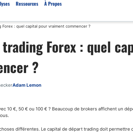
lyses
Ressources
À Propos
 Forex : quel capital pour vraiment commencer ?
Par type (Meilleurs Courti
rading Forex : quel cap
Or XAU/USD
Effet de levier
encer ?
Trading automatique
Algorithmes de trading 
Scalping
hecker
Adam Lemon
Robots de trading
Meilleures prop firm
Trading du pétrole
ec 10 €, 50 € ou 100 € ? Beaucoup de brokers affichent un dé
tous.
Courtiers MT4
Courtiers crypto
hoses différentes. Le capital de départ trading doit permettre d