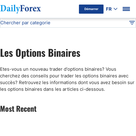
FR
Démarrer
Chercher par categorie
Avertissement Publicitaire
Les Options Binaires
Articles sur le Forex
DF
Apprendre le Forex
Les Options Binaires
Les cryptomonnaies
Etes-vous un nouveau trader d'options binaires? Vous
Stratégies Forex
cherchez des conseils pour trader les options binaires avec
succès? Retrouvez les informations dont vous avez besoin sur
les options binaires dans les articles ci-dessous.
Brokers Forex
Most Recent
Les Options Binaires
Vocabulaire Forex