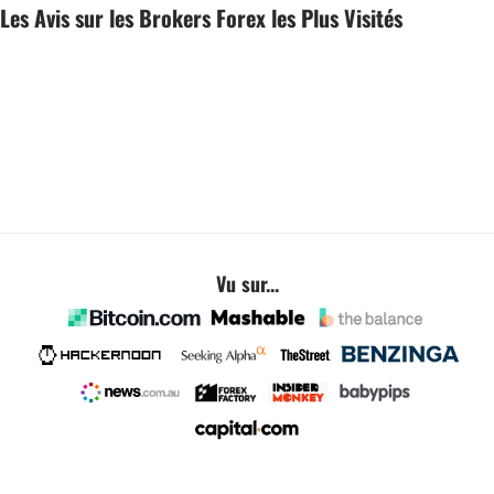
Les Avis sur les Brokers Forex les Plus Visités
Psychologie du trader
Suite de Fibonacci
Trader Forex
Vu sur...