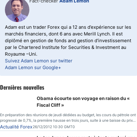
Fact-checker
Adam Lemon
Adam est un trader Forex qui a 12 ans d’expérience sur les
marchés financiers, dont 6 ans avec Merill Lynch. Il est
diplômé en gestion de fonds and gestion d’investissement
par le Chartered Institute for Securities & Investment au
Royaume –Uni.
Suivez Adam Lemon sur twitter
Adam Lemon sur Google+
Dernières nouvelles
Obama écourte son voyage en raison du «
Fiscal Cliff »
En préparation des réunions de jeudi dédiées au budget, les cours du pétrole ont
progressé de 0,7%, la première hausse en trois jours, suite à une baisse du prix
des réserves de pétrole américaines à un bas de 10 semaines.
Actualité Forex
26/12/2012 10:30 GMT0