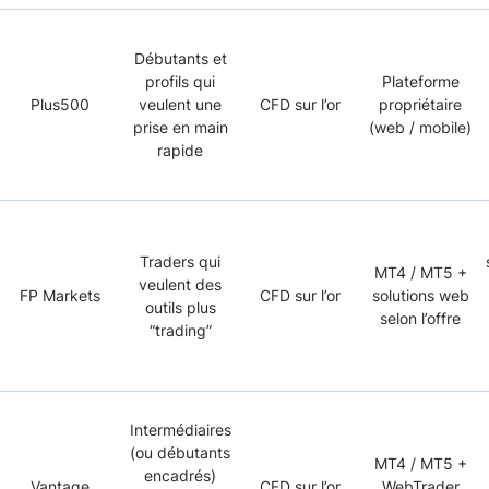
Débutants et
profils qui
Plateforme
Plus500
veulent une
CFD sur l’or
propriétaire
prise en main
(web / mobile)
rapide
Traders qui
MT4 / MT5 +
veulent des
FP Markets
CFD sur l’or
solutions web
outils plus
selon l’offre
“trading”
Intermédiaires
(ou débutants
MT4 / MT5 +
encadrés)
Vantage
CFD sur l’or
WebTrader