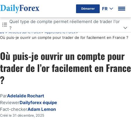
FR
Démarrer
Quel type de compte permet réellement de trader l'or
Avertissement Publicitaire
?
Articles sur le Forex
Apprendre le Forex
DF
Où puis-je ouvrir un compte pour trader de l’or facilement en France ?
Quel type de compte permet réellement de trader l'or ?
Où puis-je ouvrir un compte pour
Quelles plateformes permettent d'ouvrir un compte simplement ?
trader de l’or facilement en France
Ce qu'il faut regarder avant d'ouvrir un compte
?
Conclusion
Par
Adelaïde Rochart
Reviewer
Dailyforex équipe
Fact-checker
Adam Lemon
Créé le 31 décembre, 2025