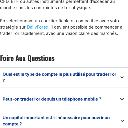
CFD, ETF ou autres instruments permettent d’accéder au
marché sans les contraintes de l’or physique.
En sélectionnant un courtier fiable et compatible avec votre
stratégie sur
DailyForex
, il devient possible de commencer à
trader l’or rapidement, avec une vision claire des marchés.
Foire Aux Questions
Quel est le type de compte le plus utilisé pour trader l’or
?
Les comptes CFD sont les plus répandus chez les
Peut-on trader l’or depuis un téléphone mobile ?
particuliers, car ils permettent de se positionner sur le
prix de l’or sans détenir le métal. Le choix du compte
dépend aussi du meilleur broker or selon votre profil et
Oui, la plupart des plateformes proposent des applications
Un capital important est-il nécessaire pour ouvrir un
vos objectifs de trading.
mobiles permettant de suivre et de gérer des positions
compte ?
sur l’or en temps réel.