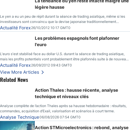
La tendance du yen reste intacte malgré une
légère hausse
Le yen a eu un peu de répit durant la séance de trading asiatique, même si les
investisseurs sont convaincu que la devise japonaise traditionnellement
sécuritaire devrait chuter de façon importante après la réunion de la Banque du
Actualité Forex
26/10/2012 10:17 GMT0
Japon la semaine prochaine.
Les problèmes espagnols font plafonner
l'euro
L'euro s'est stabilisé face au dollar U.S. durant la séance de trading asiatique,
mais les profits potentiels vont probablement être plafonnés suite à de nouveaux
événements liés au renflouement en Espagne, renforçant les inquiétudes des
Actualité Forex
26/09/2012 09:43 GMT0
investisseurs.
View More Articles
Related News
Action Thales : hausse récente, analyse
technique et niveaux clés
Analyse complète de l’action Thales après sa hausse hebdomadaire : résultats,
commandes, acquisition d’Exail, valorisation et scénarios à court terme.
Analyse Technique
06/08/2026 07:54 GMT0
Action STMicroelectronics : rebond, analyse