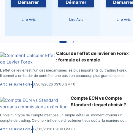
Démarrer
Démarrer
Démarre
terme plus cohérente. Dans ce guide, vous allez découvrir comment lire un
graphique hebdomadaire, pourquoi il est utile et comment l'intégrer
concrètement dans votre routine d'analyse.
Lire Avis
Lire Avis
Lire Avis
Calcul de l'effet de levier en Forex
: formule et exemple
L'effet de levier est l'un des mécanismes les plus importants du trading Forex.
Il permet à un trader de contrôler une position beaucoup plus grande que le
capital réellement disponible sur son compte. Grâce au trading sur marge, un
Articles sur le Forex
07/04/2026 09:00 GMT0
dépôt relativement faible peut suffire pour ouvrir des positions importantes
sur le marché des devises. Mais cette possibilité s'accompagne aussi d'un
risque accru. Un mouvement de prix qui semble faible peut avoir un impact
Compte ECN vs Compte
significatif sur le capital lorsque le ratio de levier est élevé. C'est pourquoi
Standard : lequel choisir ?
comprendre le calcul effet de levier forex est essentiel pour évaluer son
exposition réelle au marché. Dans ce guide pratique de trading, vous allez
Choisir un type de compte n’est pas un simple détail au moment d’ouvrir un
découvrir la formule effet de levier, apprendre à calculer la marge forex et voir
compte de trading. Ce choix influence directement vos coûts, la manière dont
un exemple chiffré simple pour comprendre comment fonctionne ce
vos ordres sont exécutés et, à terme, la performance de votre stratégie. Entre
mécanisme en conditions réelles.
Articles sur le Forex
17/03/2026 09:00 GMT0
un compte de trading ECN et un compte Standard, les différences ne se