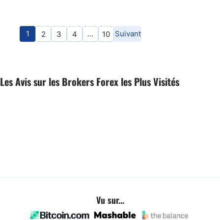
en trading, nous analysons précisément ce que l’investisseur gagne
concrètement, sur le plan fiscal, lorsqu’il achète de l’or d’investissement via un
intermédiaire spécialisé.
1
…
Suivant
2
3
4
10
Les Avis sur les Brokers Forex les Plus Visités
Vu sur...