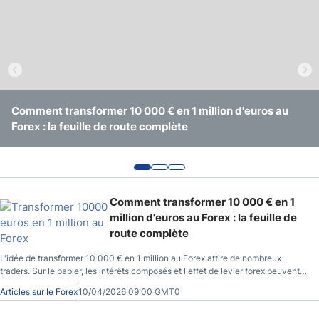
Psychologie du trader
Suite de Fibonacci
Trader Forex
Comment transformer 10 000 € en 1 million d'euros au
Comment Sélectionner les Meilleurs Points d'Entrée en
Tout savoir sur le graphique hebdomadaire en trading
Forex : la feuille de route complète
Forex ?
Forex
Comment transformer 10 000 € en 1
million d'euros au Forex : la feuille de
route complète
L'idée de transformer 10 000 € en 1 million au Forex attire de nombreux
traders. Sur le papier, les intérêts composés et l'effet de levier forex peuvent
accélérer la croissance d'un capital. Dans la réalité, passer de 10k à 1M ne
Articles sur le Forex
10/04/2026 09:00 GMT0
repose pas sur un trade exceptionnel, mais sur un processus long : discipline,
gestion du risque forex, stratégie solide et psychologie du trader. Dans ce