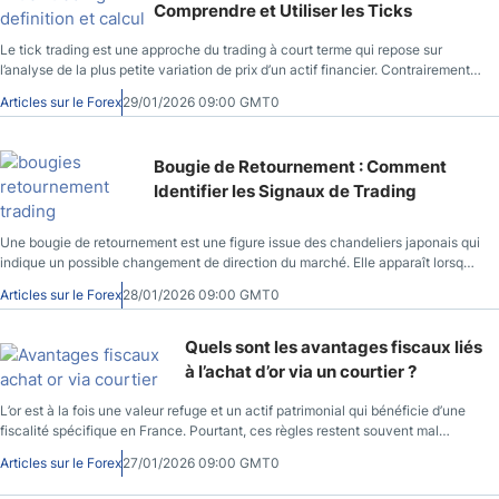
Comprendre et Utiliser les Ticks
Le tick trading est une approche du trading à court terme qui repose sur
l’analyse de la plus petite variation de prix d’un actif financier. Contrairement
aux graphiques classiques basés sur le temps, cette méthode s’intéresse
Articles sur le Forex
29/01/2026 09:00 GMT0
directement à l’activité réelle du marché, c’est-à-dire au rythme auquel les
transactions s’exécutent. Sur DailyForex, site spécialisé en trading et en
marchés financiers, le tick trading est souvent utilisé par les traders actifs
Bougie de Retournement : Comment
pour analyser le comportement réel du prix. Utilisé correctement, le tick
Identifier les Signaux de Trading
trading permet de se rapprocher du “pouls” du marché, là où se rencontrent
l’offre, la demande et la liquidité.
Une bougie de retournement est une figure issue des chandeliers japonais qui
indique un possible changement de direction du marché. Elle apparaît lorsque
l’équilibre entre acheteurs et vendeurs commence à basculer, le plus souvent
Articles sur le Forex
28/01/2026 09:00 GMT0
après une tendance haussière ou baissière marquée. Ces figures sont
utilisées en analyse technique pour repérer les moments où une tendance
peut s’essouffler. Un marteau trading, un avalement haussier ou une étoile du
Quels sont les avantages fiscaux liés
soir traduisent tous un changement de dynamique entre acheteurs et
à l’achat d’or via un courtier ?
vendeurs. Sur DailyForex, site spécialisé en finance et trading, ces patterns
servent à identifier des signaux de trading potentiels. Ils ne garantissent
L’or est à la fois une valeur refuge et un actif patrimonial qui bénéficie d’une
jamais un retournement et doivent toujours être confirmés par la bougie
fiscalité spécifique en France. Pourtant, ces règles restent souvent mal
suivante et le contexte du marché.
comprises par les investisseurs particuliers . En pratique, passer par un
Articles sur le Forex
27/01/2026 09:00 GMT0
courtier permet non seulement de sécuriser l’achat, mais aussi d’optimiser la
fiscalité à chaque étape, de l’acquisition à la revente. Sur DailyForex, expert