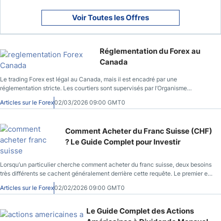
Voir Toutes les Offres
Réglementation du Forex au
Canada
Le trading Forex est légal au Canada, mais il est encadré par une
réglementation stricte. Les courtiers sont supervisés par l’Organisme
canadien de réglementation des investissements (OCRI) et les autorités
Articles sur le Forex
02/03/2026 09:00 GMT0
provinciales regroupées au sein des Autorités canadiennes en valeurs
mobilières (ACVM). Comprendre ce cadre permet d’identifier les courtiers
autorisés, d’éviter les plateformes non régulées et de trader dans des
Comment Acheter du Franc Suisse (CHF)
conditions conformes à la loi. Ce guide complet sur la réglementation du
? Le Guide Complet pour Investir
Forex au Canada vous aide à comprendre le cadre légal applicable et à trader
en toute conformité.
Lorsqu’un particulier cherche comment acheter du franc suisse, deux besoins
très différents se cachent généralement derrière cette requête. Le premier est
simple et concret : disposer de francs suisses pour un voyage en Suisse, afin
Articles sur le Forex
02/02/2026 09:00 GMT0
de régler des dépenses courantes sur place. Le second est plus financier :
s’exposer au franc suisse (CHF) en tant qu’actif, pour profiter de sa réputation
de valeur refuge ou l’intégrer dans une stratégie de diversification. Ces deux
Le Guide Complet des Actions
approches n’ont pourtant rien en commun, ni en termes d’objectifs, ni de