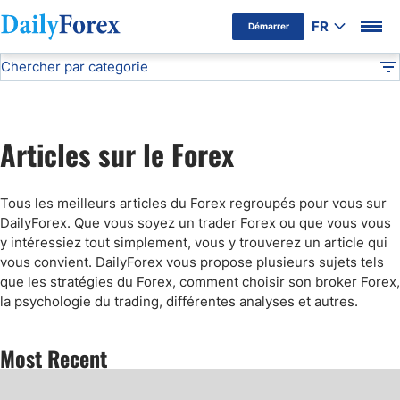
FR
Démarrer
Chercher par categorie
Avertissement Publicitaire
Articles sur le Forex
DF
Apprendre le Forex
Articles sur le Forex
Les cryptomonnaies
Tous les meilleurs articles du Forex regroupés pour vous sur
Stratégies Forex
DailyForex. Que vous soyez un trader Forex ou que vous vous
y intéressiez tout simplement, vous y trouverez un article qui
vous convient. DailyForex vous propose plusieurs sujets tels
Brokers Forex
que les stratégies du Forex, comment choisir son broker Forex,
la psychologie du trading, différentes analyses et autres.
Les Options Binaires
Most Recent
Vocabulaire Forex