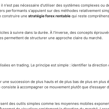
 il n'est pas nécessaire d'utiliser des systèmes complexes ou d
ders performants s'appuient sur des méthodes relativement sim
de construire une
stratégie forex rentable
qui reste compréhens
iciles à suivre dans la durée. À l'inverse, des concepts éprouv
ces permettent de structurer une approche claire du marché.
isées en trading. Le principe est simple : identifier la directio
 une succession de plus hauts et de plus bas de plus en plus é
ée consiste à accompagner ce mouvement plutôt que d'essayer d
ilisent des outils simples comme les moyennes mobiles exponent
0
permet de visualiser rapidement la direction du marché. Lorsq