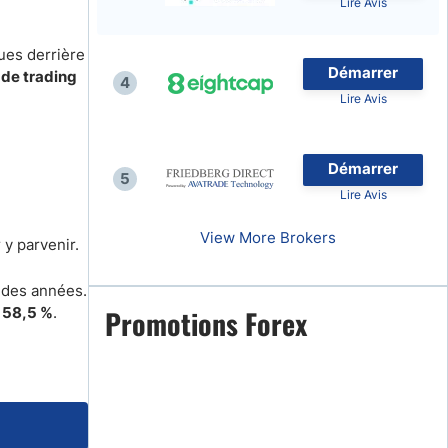
Lire Avis
ques derrière
Démarrer
 de trading
4
Lire Avis
naies
Démarrer
5
Lire Avis
View More Brokers
y parvenir.
l des années.
n
58,5 %
.
Promotions Forex