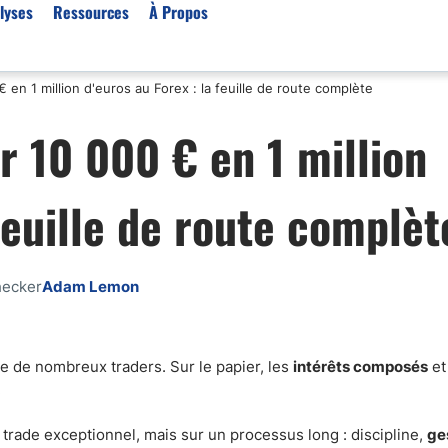
lyses
Ressources
À Propos
n 1 million d'euros au Forex : la feuille de route complète
Par type (Meilleurs Courti
 10 000 € en 1 million
Or XAU/USD
Effet de levier
 feuille de route complèt
Trading automatique
Algorithmes de trading 
Scalping
hecker
Adam Lemon
Robots de trading
Meilleures prop firm
Trading du pétrole
re de nombreux traders. Sur le papier, les
intérêts composés
et 
.
Courtiers MT4
Courtiers crypto
trade exceptionnel, mais sur un processus long : discipline,
ge