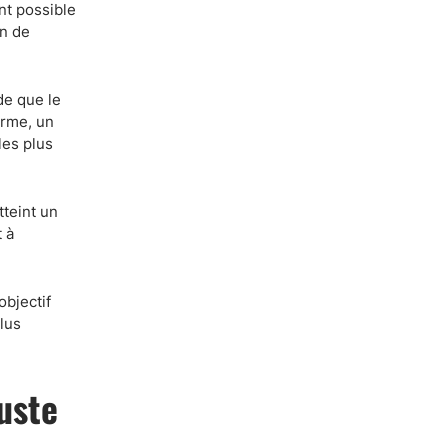
nt possible
in de
de que le
erme, un
les plus
tteint un
 à
objectif
lus
buste