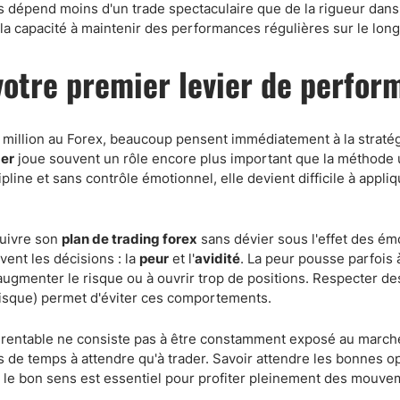
s dépend moins d'un trade spectaculaire que de la rigueur dans
e la capacité à maintenir des performances régulières sur le lon
 votre premier levier de perfo
1 million au Forex, beaucoup pensent immédiatement à la straté
der
joue souvent un rôle encore plus important que la méthode u
ipline et sans contrôle émotionnel, elle devient difficile à appli
suivre son
plan de trading forex
sans dévier sous l'effet des ém
ent les décisions : la
peur
et l'
avidité
. La peur pousse parfois 
à augmenter le risque ou à ouvrir trop de positions. Respecter de
u risque) permet d'éviter ces comportements.
g rentable ne consiste pas à être constamment exposé au march
s de temps à attendre qu'à trader. Savoir attendre les bonnes o
ns le bon sens est essentiel pour profiter pleinement des mouv