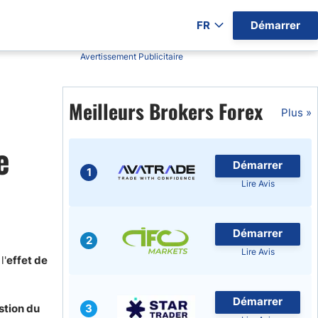
FR
Démarrer
Avertissement Publicitaire
ers par Pays)
Meilleurs Brokers Forex
Plus »
e
Démarrer
gratuits
1
Lire Avis
Démarrer
2
Lire Avis
l'
effet de
Démarrer
stion du
3