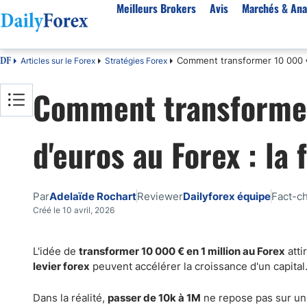
Meilleurs Brokers
Avis
Marchés & Ana
Comment transformer 10 000 € e
Articles sur le Forex
Stratégies Forex
DF
Par pays
Avis
Marchés & Analyses
Ressources
À propos
Comment transformer
Meilleurs brokers en France
StarTrader
EUR-USD
Bonus
À Propos de Nous
Algérie
Fintana
EUR/DZD
eBook Trading Gratuit
Pourquoi Nous Faire Confiance
d'euros au Forex : la
Maroc
BlackBull Markets
Or
Articles sur le Forex
Politique Editoriale
Côte d'Ivoire
Vantage FX
Signaux de trading
Réglementation
Score de Confiance
Cameroun
FP Markets
Devises
Comment Nous Gagnons de l'Argent
Par
Adelaïde Rochart
Reviewer
Dailyforex équipe
Fact-c
Burkina Faso
Eightcap
Matières premières
Notre Méthodologie
Créé le 10 avril, 2026
Sénégal
AvaTrade
Indices
Belgique
IFC Markets
CAC 40
L'idée de
transformer 10 000 € en 1 million au Forex
atti
levier forex
peuvent accélérer la croissance d'un capital
Tunisie
NASDAQ 100
Suisse
S&P 500
Dans la réalité,
passer de 10k à 1M
ne repose pas sur un 