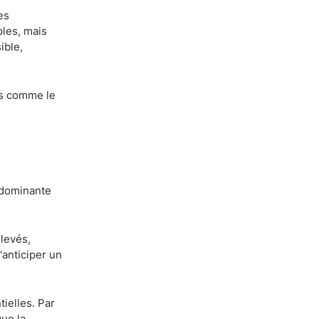
es
ples, mais
ible,
és comme le
n dominante
levés,
'anticiper un
ielles. Par
ue la