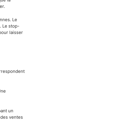
er.
nnes. Le
. Le stop-
pour laisser
orrespondent
Une
pant un
 des ventes