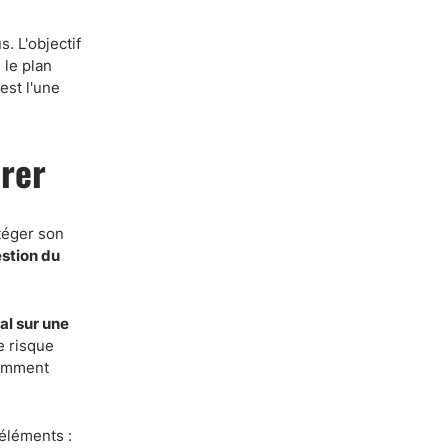
s. L'objectif
 le plan
est l'une
érer
téger son
stion du
al sur une
e risque
samment
 éléments :