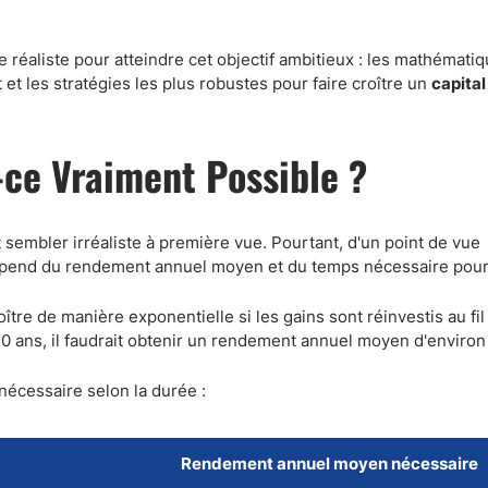
Comptes démo
Trading d’options
 réaliste pour atteindre cet objectif ambitieux : les mathémati
Plateformes de Forex
et les stratégies les plus robustes pour faire croître un
capital
Apps de trading
Échange de crypto-mon
t-ce Vraiment Possible ?
Day trading
 sembler irréaliste à première vue. Pourtant, d'un point de vue
dépend du rendement annuel moyen et du temps nécessaire pour 
roître de manière exponentielle si les gains sont réinvestis au fi
0 ans, il faudrait obtenir un rendement annuel moyen d'enviro
nécessaire selon la durée :
Rendement annuel moyen nécessaire