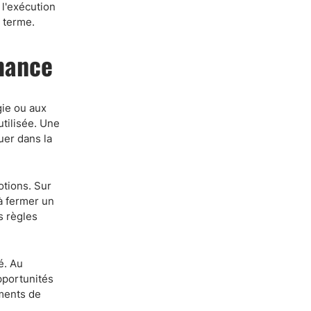
 l'exécution
g terme.
rmance
gie ou aux
tilisée. Une
quer dans la
otions. Sur
à fermer un
s règles
é. Au
pportunités
ements de