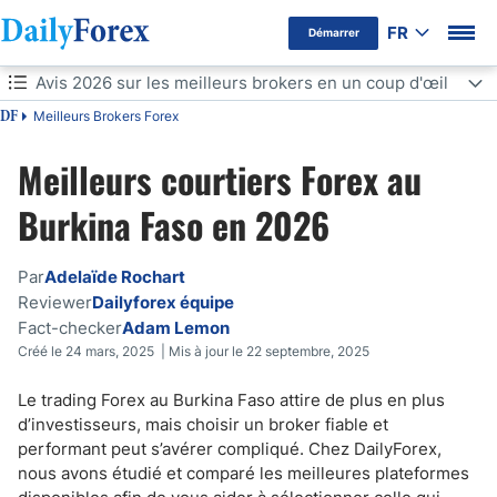
FR
Démarrer
Avis 2026 sur les meilleurs brokers en un coup d'œil
Avertissement Publicitaire
Meilleurs Brokers Forex
DF
Avis 2026 sur les meilleurs brokers en un coup d'œil
Meilleurs courtiers Forex au
Comparatif des meilleures plateformes de trading
Burkina Faso en 2026
Pourquoi est-il important de choisir le bon broker ?
Par
Adelaïde Rochart
Réglementation locale et gage de sécurité pour les traders
burkinabés
Reviewer
Dailyforex équipe
Fact-checker
Adam Lemon
Critères de sélection d'un broker au Burkina Faso
Créé le 24 mars, 2025 | Mis à jour le 22 septembre, 2025
Quels actifs peuvent être négociés au Burkina Faso ?
Le trading Forex au Burkina Faso attire de plus en plus
d’investisseurs, mais choisir un broker fiable et
Quels brokers proposent des actions du Burkina Faso ou des
performant peut s’avérer compliqué. Chez DailyForex,
instruments locaux ?
nous avons étudié et comparé les meilleures plateformes