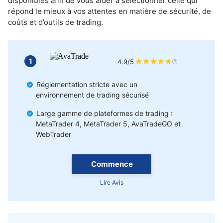
disponibles afin de vous aider à sélectionner celle qui
Quels sont les frais habituels du trading Forex au Burkina Faso ?
répond le mieux à vos attentes en matière de sécurité, de
Quels courtiers offrent la meilleure expérience de trading mobile pour
coûts et d’outils de trading.
les traders du Burkina Faso ?
Le trading islamique au Burkina Faso
1
4.9/5
Comment commencer à trader avec un broker Forex au Burkina Faso
?
Réglementation stricte avec un
environnement de trading sécurisé
Notre avis
Large gamme de plateformes de trading :
MetaTrader 4, MetaTrader 5, AvaTradeGO et
WebTrader
Commence
Lire Avis