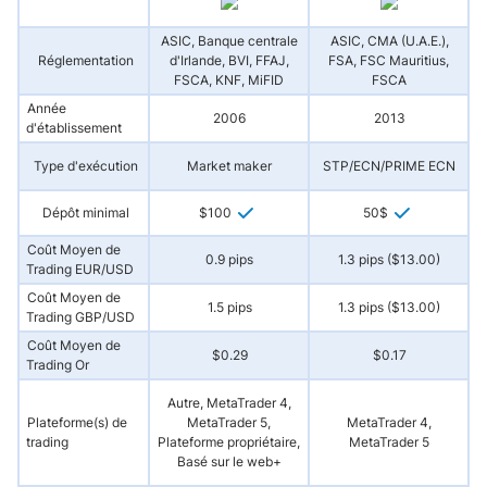
ASIC, Banque centrale
ASIC, CMA (U.A.E.),
Réglementation
d'Irlande, BVI, FFAJ,
FSA, FSC Mauritius,
A
FSCA, KNF, MiFID
FSCA
Année
2006
2013
d'établissement
Type d'exécution
Market maker
STP/ECN/PRIME ECN
Dépôt minimal
$100
50$
Coût Moyen de
0.9 pips
1.3 pips ($13.00)
Trading EUR/USD
Coût Moyen de
1.5 pips
1.3 pips ($13.00)
Trading GBP/USD
Coût Moyen de
$0.29
$0.17
Trading Or
Autre, MetaTrader 4,
Plateforme(s) de
MetaTrader 5,
MetaTrader 4,
trading
Plateforme propriétaire,
MetaTrader 5
Basé sur le web+