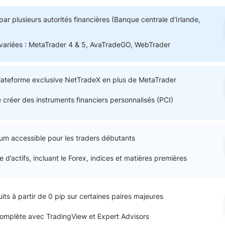
Comptes démo
Trading d’options
ar plusieurs autorités financières (Banque centrale d’Irlande,
Plateformes de Forex
variées : MetaTrader 4 & 5, AvaTradeGO, WebTrader
Apps de trading
Échange de crypto-mon
Day trading
lateforme exclusive NetTradeX en plus de MetaTrader
e créer des instruments financiers personnalisés (PCI)
m accessible pour les traders débutants
d’actifs, incluant le Forex, indices et matières premières
ts à partir de 0 pip sur certaines paires majeures
complète avec TradingView et Expert Advisors