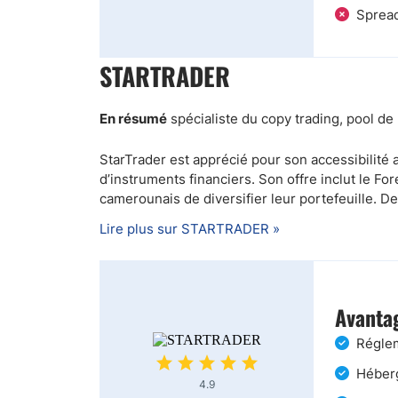
Spread
STARTRADER
En résumé
spécialiste du copy trading, pool de 
StarTrader est apprécié pour son accessibilit
d’instruments financiers. Son offre inclut le Fo
camerounais de diversifier leur portefeuille. D
Lire plus sur STARTRADER »
Avantag
Réglem
Héberg
4.9