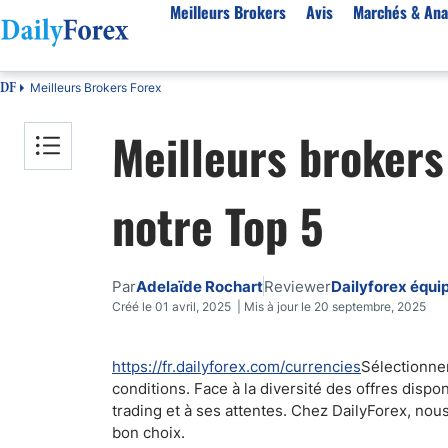
Meilleurs Brokers
Avis
Marchés & Ana
Meilleurs Brokers Forex
DF
Par pays
Avis
Marchés & Analyses
Ressources
À propos
Meilleurs broker
Meilleurs brokers en France
StarTrader
EUR-USD
Bonus
À Propos de Nous
Algérie
Fintana
EUR/DZD
eBook Trading Gratuit
Pourquoi Nous Faire Confiance
notre Top 5
Maroc
BlackBull Markets
Or
Articles sur le Forex
Politique Editoriale
Côte d'Ivoire
Vantage FX
Signaux de trading
Réglementation
Score de Confiance
Cameroun
FP Markets
Devises
Comment Nous Gagnons de l'Argent
Par
Adelaïde Rochart
Reviewer
Dailyforex équi
Burkina Faso
Eightcap
Matières premières
Notre Méthodologie
Créé le 01 avril, 2025 | Mis à jour le 20 septembre, 2025
Sénégal
AvaTrade
Indices
Belgique
IFC Markets
CAC 40
https://fr.dailyforex.com/currencies
Sélectionne
conditions. Face à la diversité des offres dispo
Tunisie
NASDAQ 100
trading et à ses attentes. Chez DailyForex, nou
Suisse
S&P 500
bon choix.