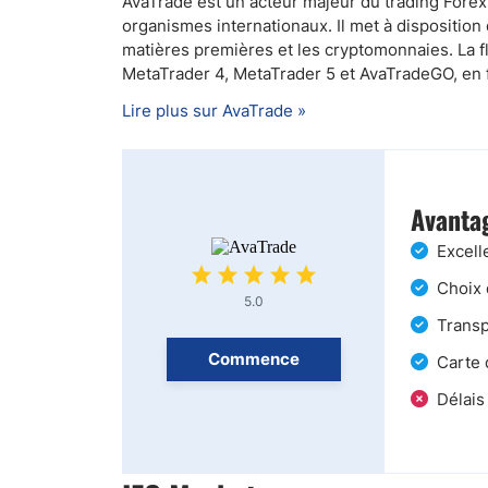
AvaTrade est un acteur majeur du trading Forex
organismes internationaux. Il met à disposition d
matières premières et les cryptomonnaies. La fl
MetaTrader 4, MetaTrader 5 et AvaTradeGO, en fa
Lire plus sur AvaTrade »
Avantag
Excell
Choix 
5.0
Transp
Commence
Carte 
Délais 