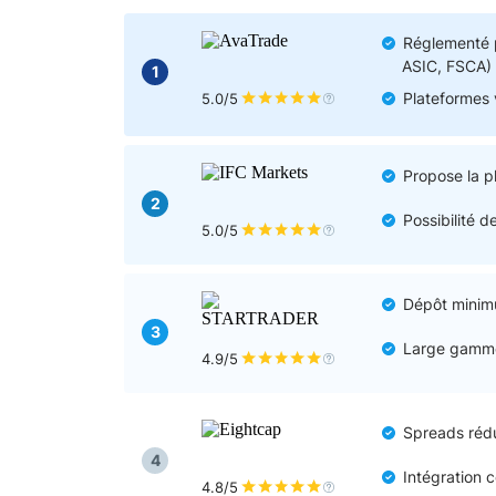
Canada
Gaz naturel
Analyses techniques
Réglementé p
ASIC, FSCA)
1
Plateformes 
5.0/5
Propose la p
2
Possibilité d
5.0/5
Dépôt minimu
3
Large gamme 
4.9/5
Spreads rédui
4
Intégration 
4.8/5