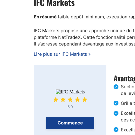
IFC Markets
En résumé
faible dépôt minimum, exécution ra
IFC Markets propose une approche unique du tra
plateforme NetTradeX. Cette fonctionnalité perm
Il s’adresse cependant davantage aux investisse
Lire plus sur IFC Markets »
Avantag
Sectio
de lev
Grille
5.0
Excell
des ac
Commence
Excell