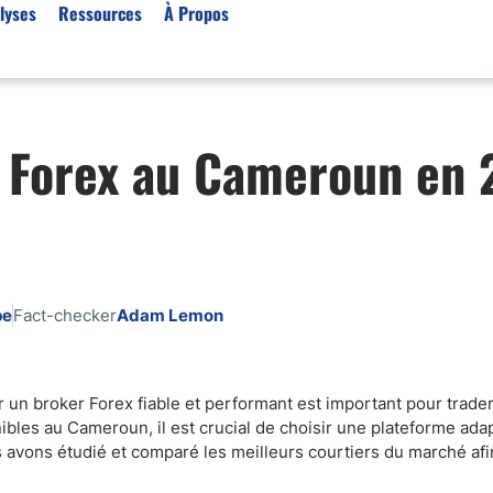
lyses
Ressources
À Propos
Par type (Meilleurs Courti
s Forex au Cameroun en 
Or XAU/USD
Effet de levier
Trading automatique
Algorithmes de trading 
Scalping
pe
Fact-checker
Adam Lemon
Robots de trading
Meilleures prop firm
Trading du pétrole
r un broker Forex fiable et performant est important pour trad
nibles au Cameroun, il est crucial de choisir une plateforme ada
Courtiers MT4
s avons étudié et comparé les meilleurs courtiers du marché afin
Courtiers crypto