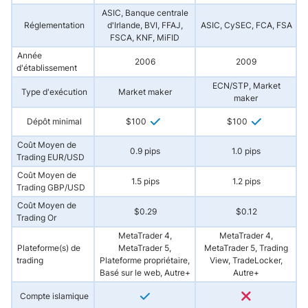
ASIC, Banque centrale
Réglementation
d'Irlande, BVI, FFAJ,
ASIC, CySEC, FCA, FSA
FSCA, KNF, MiFID
Année
2006
2009
d'établissement
ECN/STP, Market
Type d'exécution
Market maker
maker
Dépôt minimal
$100
$100
Coût Moyen de
0.9 pips
1.0 pips
Trading EUR/USD
Coût Moyen de
1.5 pips
1.2 pips
Trading GBP/USD
Coût Moyen de
$0.29
$0.12
Trading Or
MetaTrader 4,
MetaTrader 4,
Plateforme(s) de
MetaTrader 5,
MetaTrader 5, Trading
trading
Plateforme propriétaire,
View, TradeLocker,
P
Basé sur le web, Autre+
Autre+
Compte islamique