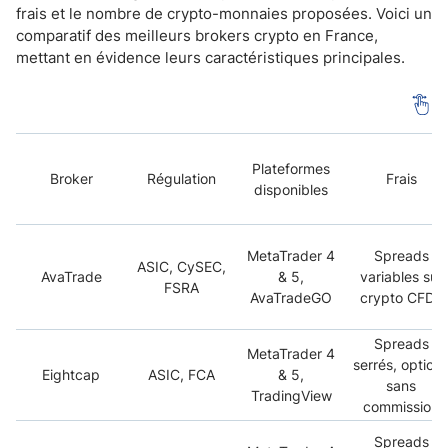
frais et le nombre de crypto-monnaies proposées. Voici un
comparatif des meilleurs brokers crypto en France,
mettant en évidence leurs caractéristiques principales.
Plateformes
Broker
Régulation
Frais
disponibles
MetaTrader 4
Spreads
ASIC, CySEC,
AvaTrade
& 5,
variables sur
FSRA
AvaTradeGO
crypto CFDs
Spreads
MetaTrader 4
serrés, option
Eightcap
ASIC, FCA
& 5,
sans
TradingView
commission
Spreads