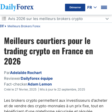
FR
Démarrer
Avis 2026 sur les meilleurs brokers crypto
Avertissement Publicitaire
Meilleurs Brokers Forex
DF
Avis 2026 sur les meilleurs brokers crypto
Meilleurs courtiers pour le
Avis 2026 sur les meilleurs brokers crypto
trading crypto en France en
Que dois-je rechercher chez un broker en crypto-monnaies ?
2026
Quelles plateformes de trading peuvent être utilisées pour trader des
crypto-monnaies ?
Par
Adelaïde Rochart
Quels sont les meilleurs courtiers en crypto-monnaies en France ?
Reviewer
Dailyforex équipe
Fact-checker
Adam Lemon
Types de courtiers en crypto-monnaies et options d'actifs
Créé le 27 février, 2025 | Mis à jour le 22 septembre, 2025
Avantages et inconvénients de l'utilisation d'un broker en crypto-
Les brokers crypto permettent aux investisseurs d'acheter
monnaies
et de vendre des crypto-monnaies à un prix fixe, tout en
bénéficiant d'une plateforme sécurisée et régulée.