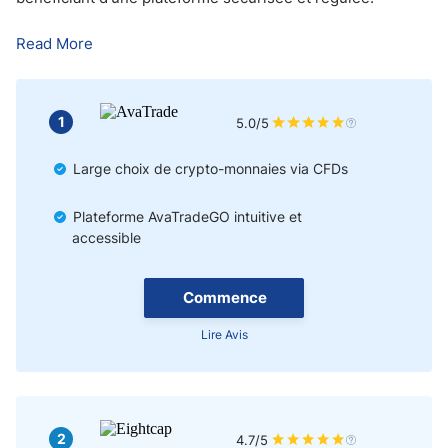
Comment choisir le bon courtier en crypto-monnaies en France ?
Read More
Notre avis
1
5.0/5
Large choix de crypto-monnaies via CFDs
Plateforme AvaTradeGO intuitive et
accessible
Commence
Lire Avis
2
4.7/5