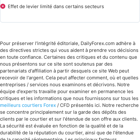
Effet de levier limité dans certains secteurs
Prix reçus par Eightcap
Dépôts et Retraits
Expérience Utilisateur sur les Plateformes d'Eightcap
Pour préserver l'intégrité éditoriale, DailyForex.com adhère à
des directives strictes qui vous aident à prendre vos décisions
Foire Aux Questions
en toute confiance. Certaines des critiques et du contenu que
nous présentons sur ce site sont soutenus par des
partenariats d'affiliation à partir desquels ce site Web peut
recevoir de l'argent. Cela peut affecter comment, où et quelles
entreprises / services nous examinons et décrivons. Notre
équipe d'experts travaille pour examiner en permanence les
critiques et les informations que nous fournissons sur tous les
meilleurs courtiers Forex
/ CFD présentés ici. Notre recherche
se concentre principalement sur la garde des dépôts des
clients par le courtier et sur l'étendue de son offre aux clients.
La sécurité est évaluée en fonction de la qualité et de la
durabilité de la réputation du courtier, ainsi que de l'étendue
de la capacité réglementaire. Les principaux facteurs