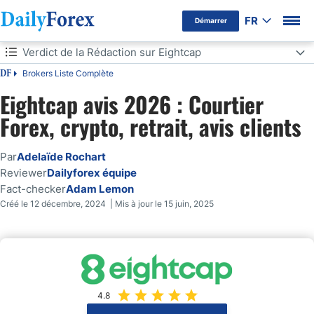
FR
Démarrer
Verdict de la Rédaction sur Eightcap
Avertissement Publicitaire
Brokers Liste Complète
DF
Verdict de la Rédaction sur Eightcap
Eightcap avis 2026 : Courtier
Vue Générale
Forex, crypto, retrait, avis clients
Les Points Forts d'Eightcap en 2024
Par
Adelaïde Rochart
Reviewer
Dailyforex équipe
Réglementation et Sécurité d'Eightcap
Fact-checker
Adam Lemon
Créé le 12 décembre, 2024 | Mis à jour le 15 juin, 2025
Eightcap, est-ce une plateforme légitime et sûre ?
Frais de courtage d'Eightcap
Quelle est la Gamme d'Actifs Proposés par Eightcap ?
4.8