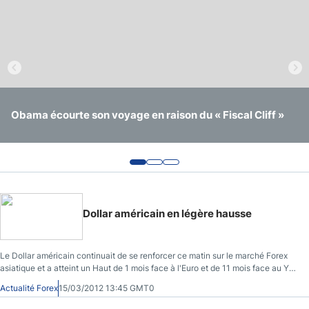
La tendance du yen reste intacte malgré une légère
Obama écourte son voyage en raison du « Fiscal Cliff »
Les problèmes espagnols font plafonner l'euro
hausse
Dollar américain en légère hausse
Le Dollar américain continuait de se renforcer ce matin sur le marché Forex
asiatique et a atteint un Haut de 1 mois face à l'Euro et de 11 mois face au Yen
japonais.
Actualité Forex
15/03/2012 13:45 GMT0