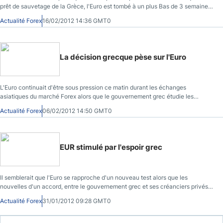
prêt de sauvetage de la Grèce, l'Euro est tombé à un plus Bas de 3 semaines
contre le Dollar américain
Actualité Forex
16/02/2012 14:36 GMT0
La décision grecque pèse sur l'Euro
L'Euro continuait d'être sous pression ce matin durant les échanges
asiatiques du marché Forex alors que le gouvernement grec étudie les
nouveaux termes et conditions du second prêt de sauvetage à l'approche de
Actualité Forex
06/02/2012 14:50 GMT0
la date limite de l'accord actuel
EUR stimulé par l'espoir grec
Il semblerait que l'Euro se rapproche d'un nouveau test alors que les
nouvelles d'un accord, entre le gouvernement grec et ses créanciers privés
est sur le point d'être signé
Actualité Forex
31/01/2012 09:28 GMT0