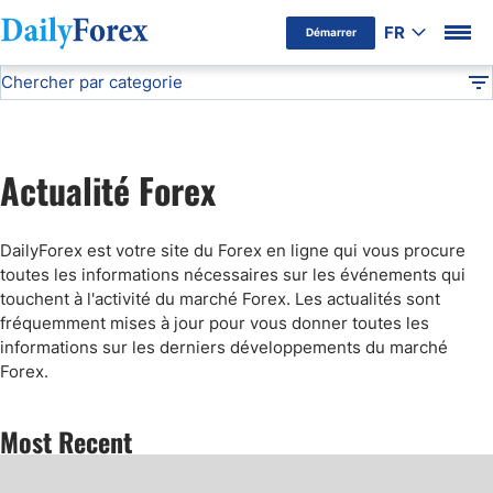
FR
Démarrer
Chercher par categorie
Avertissement Publicitaire
Actualité Forex
DF
Communiqués de presse
Actualité Forex
Dummy - Expo
DailyForex est votre site du Forex en ligne qui vous procure
Dummy - Fundamental
toutes les informations nécessaires sur les événements qui
touchent
à
l'activité du march
é
Forex. Les actualités sont
fréquemment mises à jour pour vous donner toutes les
Dummy - Technical
informations sur les derniers développements du marché
Forex.
Dummy - Articles
Most Recent