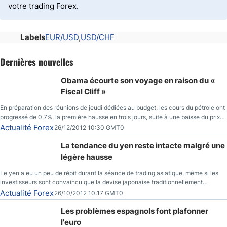
votre trading Forex.
Labels
EUR/USD
USD/CHF
Dernières nouvelles
Obama écourte son voyage en raison du «
Fiscal Cliff »
En préparation des réunions de jeudi dédiées au budget, les cours du pétrole ont
progressé de 0,7%, la première hausse en trois jours, suite à une baisse du prix
des réserves de pétrole américaines à un bas de 10 semaines.
Actualité Forex
26/12/2012 10:30 GMT0
La tendance du yen reste intacte malgré une
légère hausse
Le yen a eu un peu de répit durant la séance de trading asiatique, même si les
investisseurs sont convaincu que la devise japonaise traditionnellement
sécuritaire devrait chuter de façon importante après la réunion de la Banque du
Actualité Forex
26/10/2012 10:17 GMT0
Japon la semaine prochaine.
Les problèmes espagnols font plafonner
l'euro