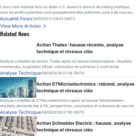
L'euro s'est stabilisé face au dollar U.S. durant la séance de trading asiatique,
mais les profits potentiels vont probablement être plafonnés suite à de nouveaux
événements liés au renflouement en Espagne, renforçant les inquiétudes des
Actualité Forex
26/09/2012 09:43 GMT0
investisseurs.
View More Articles
Related News
Action Thales : hausse récente, analyse
technique et niveaux clés
Analyse complète de l’action Thales après sa hausse hebdomadaire : résultats,
commandes, acquisition d’Exail, valorisation et scénarios à court terme.
Analyse Technique
06/08/2026 07:54 GMT0
Action STMicroelectronics : rebond, analyse
technique et niveaux clés
Analyse complète de STMicroelectronics après sa hausse hebdomadaire :
résultats, demande liée à l’IA, perspectives, valorisation et scénarios de marché.
Analyse Technique
06/08/2026 07:50 GMT0
Action Schneider Electric : hausse, analyse
technique et niveaux clés