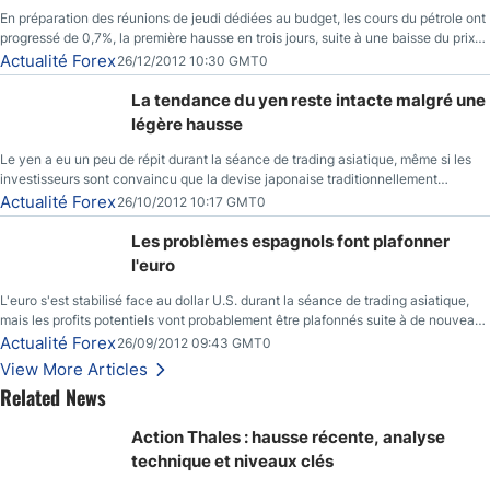
En préparation des réunions de jeudi dédiées au budget, les cours du pétrole ont
progressé de 0,7%, la première hausse en trois jours, suite à une baisse du prix
des réserves de pétrole américaines à un bas de 10 semaines.
Actualité Forex
26/12/2012 10:30 GMT0
La tendance du yen reste intacte malgré une
légère hausse
Le yen a eu un peu de répit durant la séance de trading asiatique, même si les
investisseurs sont convaincu que la devise japonaise traditionnellement
sécuritaire devrait chuter de façon importante après la réunion de la Banque du
Actualité Forex
26/10/2012 10:17 GMT0
Japon la semaine prochaine.
Les problèmes espagnols font plafonner
l'euro
L'euro s'est stabilisé face au dollar U.S. durant la séance de trading asiatique,
mais les profits potentiels vont probablement être plafonnés suite à de nouveaux
événements liés au renflouement en Espagne, renforçant les inquiétudes des
Actualité Forex
26/09/2012 09:43 GMT0
investisseurs.
View More Articles
Related News
Action Thales : hausse récente, analyse
technique et niveaux clés