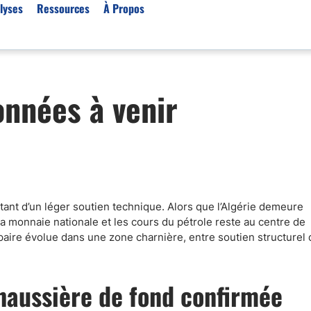
lyses
Ressources
À Propos
Par type (Meilleurs Courti
onnées à venir
Or XAU/USD
Effet de levier
Trading automatique
Algorithmes de trading 
Scalping
itant d’un léger soutien technique. Alors que l’Algérie demeure
Robots de trading
a monnaie nationale et les cours du pétrole reste au centre de
Meilleures prop firm
 paire évolue dans une zone charnière, entre soutien structurel 
Trading du pétrole
Courtiers MT4
haussière de fond confirmée
Courtiers crypto