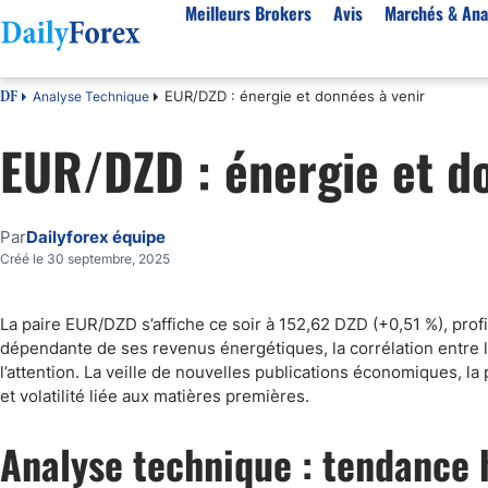
Meilleurs Brokers
Avis
Marchés & Ana
EUR/DZD : énergie et données à venir
Analyse Technique
DF
Par pays
Avis
Marchés & Analyses
Ressources
À propos
EUR/DZD : énergie et d
Meilleurs brokers en France
StarTrader
EUR-USD
Bonus
À Propos de Nous
Algérie
Fintana
EUR/DZD
eBook Trading Gratuit
Pourquoi Nous Faire Confiance
Maroc
BlackBull Markets
Or
Articles sur le Forex
Politique Editoriale
Par
Dailyforex équipe
Côte d'Ivoire
Vantage FX
Signaux de trading
Réglementation
Score de Confiance
Créé le 30 septembre, 2025
Cameroun
FP Markets
Devises
Comment Nous Gagnons de l'Argent
La paire EUR/DZD s’affiche ce soir à 152,62 DZD (+0,51 %), prof
Burkina Faso
Eightcap
Matières premières
Notre Méthodologie
dépendante de ses revenus énergétiques, la corrélation entre l
Sénégal
AvaTrade
Indices
l’attention. La veille de nouvelles publications économiques, la
Belgique
IFC Markets
CAC 40
et volatilité liée aux matières premières.
Tunisie
NASDAQ 100
Analyse technique : tendance 
Suisse
S&P 500