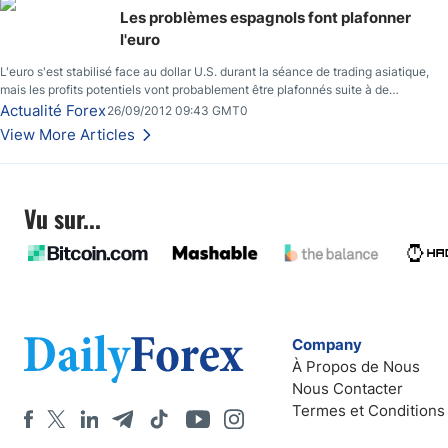
Les problèmes espagnols font plafonner
l'euro
L'euro s'est stabilisé face au dollar U.S. durant la séance de trading asiatique,
mais les profits potentiels vont probablement être plafonnés suite à de
nouveaux événements liés au renflouement en Espagne, renforçant les
Actualité Forex
26/09/2012 09:43 GMT0
inquiétudes des investisseurs.
View More Articles
Vu sur...
Company
À Propos de Nous
Nous Contacter
Termes et Conditions