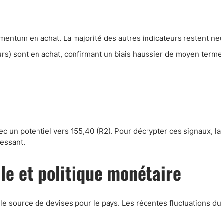
Comptes démo
Trading d’options
Plateformes de Forex
Momentum en achat. La majorité des autres indicateurs restent ne
Apps de trading
urs) sont en achat, confirmant un biais haussier de moyen terme
Échange de crypto-mon
Day trading
c un potentiel vers 155,40 (R2). Pour décrypter ces signaux, la
essant.
le et politique monétaire
ale source de devises pour le pays. Les récentes fluctuations du