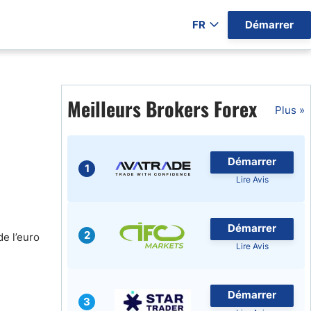
FR
Démarrer
ers par Pays)
Meilleurs Brokers Forex
Plus »
Démarrer
gratuits
1
Lire Avis
Démarrer
2
de l’euro
Lire Avis
Démarrer
3