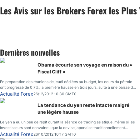
Les Avis sur les Brokers Forex les Plus 
Dernières nouvelles
Obama écourte son voyage en raison du «
Fiscal Cliff »
En préparation des réunions de jeudi dédiées au budget, les cours du pétrole
ont progressé de 0,7%, la première hausse en trois jours, suite à une baisse du
prix des réserves de pétrole américaines à un bas de 10 semaines.
Actualité Forex
26/12/2012 10:30 GMT0
La tendance du yen reste intacte malgré
une légère hausse
Le yen a eu un peu de répit durant la séance de trading asiatique, même si les
investisseurs sont convaincu que la devise japonaise traditionnellement
sécuritaire devrait chuter de façon importante après la réunion de la Banque du
Actualité Forex
26/10/2012 10:17 GMT0
Japon la semaine prochaine.