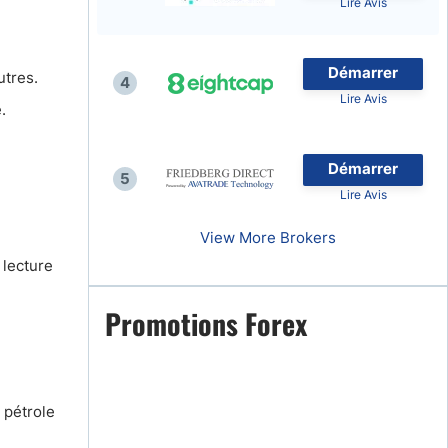
Lire Avis
Démarrer
utres.
4
Lire Avis
.
naies
Démarrer
5
Lire Avis
View More Brokers
 lecture
Promotions Forex
 pétrole