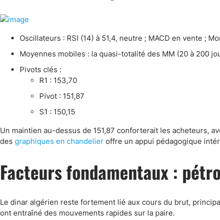
Canada
Gaz naturel
Analyses techniques
Oscillateurs : RSI (14) à 51,4, neutre ; MACD en vente ; 
Moyennes mobiles : la quasi-totalité des MM (20 à 200 jo
Pivots clés :
R1 : 153,70
Pivot : 151,87
S1 : 150,15
Un maintien au-dessus de 151,87 conforterait les acheteurs, ave
des
graphiques en chandelier
offre un appui pédagogique intér
Facteurs fondamentaux : pétro
Le dinar algérien reste fortement lié aux cours du brut, princip
ont entraîné des mouvements rapides sur la paire.