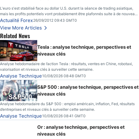
L'euro s'est stabilisé face au dollar U.S. durant la séance de trading asiatique,
mais les profits potentiels vont probablement être plafonnés suite à de nouveaux
événements liés au renflouement en Espagne, renforçant les inquiétudes des
Actualité Forex
26/09/2012 09:43 GMT0
investisseurs.
View More Articles
Related News
Tesla : analyse technique, perspectives et
niveaux clés
Analyse hebdomadaire de l’action Tesla : résultats, ventes en Chine, robotaxi,
valorisation et niveaux clés à surveiller cette semaine.
Analyse Technique
10/08/2026 08:48 GMT0
S&P 500 : analyse technique, perspectives et
niveaux clés
Analyse hebdomadaire du S&P 500 : emploi américain, inflation, Fed, résultats
d’entreprises et niveaux clés à surveiller cette semaine.
Analyse Technique
10/08/2026 08:41 GMT0
Or : analyse technique, perspectives et
niveaux clés