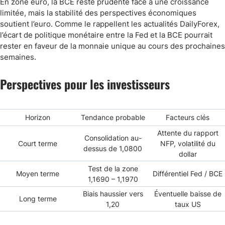
En zone euro, la BCE reste prudente face à une croissance
limitée, mais la stabilité des perspectives économiques
soutient l’euro. Comme le rappellent les actualités DailyForex,
l’écart de politique monétaire entre la Fed et la BCE pourrait
rester en faveur de la monnaie unique au cours des prochaines
semaines.
Perspectives pour les investisseurs
Horizon
Tendance probable
Facteurs clés
Attente du rapport
Consolidation au-
Court terme
NFP, volatilité du
dessus de 1,0800
dollar
Test de la zone
Moyen terme
Différentiel Fed / BCE
1,1690 – 1,1970
Biais haussier vers
Éventuelle baisse de
Long terme
1,20
taux US