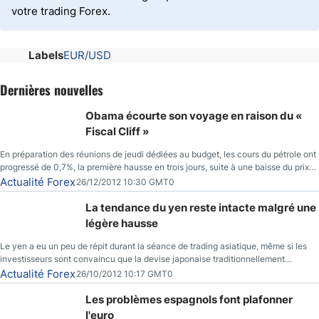
votre trading Forex.
Labels
EUR/USD
Dernières nouvelles
Obama écourte son voyage en raison du «
Fiscal Cliff »
En préparation des réunions de jeudi dédiées au budget, les cours du pétrole ont
progressé de 0,7%, la première hausse en trois jours, suite à une baisse du prix
des réserves de pétrole américaines à un bas de 10 semaines.
Actualité Forex
26/12/2012 10:30 GMT0
La tendance du yen reste intacte malgré une
légère hausse
Le yen a eu un peu de répit durant la séance de trading asiatique, même si les
investisseurs sont convaincu que la devise japonaise traditionnellement
sécuritaire devrait chuter de façon importante après la réunion de la Banque du
Actualité Forex
26/10/2012 10:17 GMT0
Japon la semaine prochaine.
Les problèmes espagnols font plafonner
l'euro