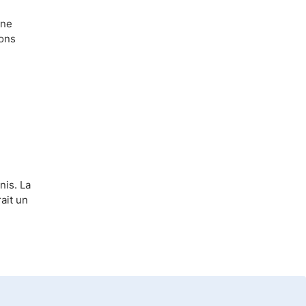
une
bons
nis. La
ait un