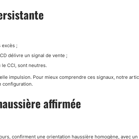
Comptes démo
ersistante
Trading d’options
Plateformes de Forex
Apps de trading
Échange de crypto-mon
s excès ;
Day trading
CD délivre un signal de vente ;
 le CCI, sont neutres.
elle impulsion. Pour mieux comprendre ces signaux, notre artic
 configuration.
aussière affirmée
jours, confirment une orientation haussière homogène, avec un