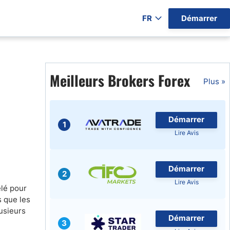
FR
Démarrer
ers par Pays)
Meilleurs Brokers Forex
Plus »
Démarrer
gratuits
1
Lire Avis
Démarrer
2
Lire Avis
elé pour
s que les
usieurs
Démarrer
3