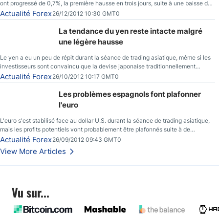
ont progressé de 0,7%, la première hausse en trois jours, suite à une baisse du
prix des réserves de pétrole américaines à un bas de 10 semaines.
Actualité Forex
26/12/2012 10:30 GMT0
La tendance du yen reste intacte malgré
une légère hausse
Le yen a eu un peu de répit durant la séance de trading asiatique, même si les
investisseurs sont convaincu que la devise japonaise traditionnellement
sécuritaire devrait chuter de façon importante après la réunion de la Banque du
Actualité Forex
26/10/2012 10:17 GMT0
Japon la semaine prochaine.
Les problèmes espagnols font plafonner
l'euro
L'euro s'est stabilisé face au dollar U.S. durant la séance de trading asiatique,
mais les profits potentiels vont probablement être plafonnés suite à de
nouveaux événements liés au renflouement en Espagne, renforçant les
Actualité Forex
26/09/2012 09:43 GMT0
inquiétudes des investisseurs.
View More Articles
Vu sur...