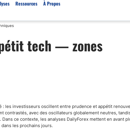
lyses
Ressources
À Propos
chniques
Par type (Meilleurs Courti
pétit tech — zones
Or XAU/USD
Effet de levier
Trading automatique
Algorithmes de trading 
Scalping
Robots de trading
Meilleures prop firm
Trading du pétrole
 : les investisseurs oscillent entre prudence et appétit renouv
t contrastés, avec des oscillateurs globalement neutres, tandi
Courtiers MT4
 Dans ce contexte, les analyses DailyForex mettent en avant pl
Courtiers crypto
 dans les prochains jours.