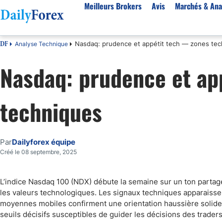
Meilleurs Brokers
Avis
Marchés & Ana
Nasdaq: prudence et appétit tech — zones te
Analyse Technique
DF
Par pays
Avis
Marchés & Analyses
Ressources
À propos
Nasdaq: prudence et ap
Meilleurs brokers en France
StarTrader
EUR-USD
Bonus
À Propos de Nous
Algérie
Fintana
EUR/DZD
eBook Trading Gratuit
Pourquoi Nous Faire Confiance
techniques
Maroc
BlackBull Markets
Or
Articles sur le Forex
Politique Editoriale
Côte d'Ivoire
Vantage FX
Signaux de trading
Réglementation
Score de Confiance
Cameroun
FP Markets
Devises
Comment Nous Gagnons de l'Argent
Par
Dailyforex équipe
Burkina Faso
Eightcap
Matières premières
Notre Méthodologie
Créé le 08 septembre, 2025
Sénégal
AvaTrade
Indices
Belgique
IFC Markets
CAC 40
L’indice Nasdaq 100 (NDX) débute la semaine sur un ton partagé
les valeurs technologiques. Les signaux techniques apparaissen
Tunisie
NASDAQ 100
moyennes mobiles confirment une orientation haussière solide.
Suisse
S&P 500
seuils décisifs susceptibles de guider les décisions des traders