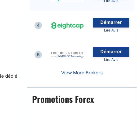
Lire Avis
Démarrer
4
Lire Avis
naies
Démarrer
5
Lire Avis
View More Brokers
le dédié
Promotions Forex