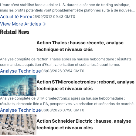
L'euro s'est stabilisé face au dollar U.S. durant la séance de trading asiatique,
mais les profits potentiels vont probablement être plafonnés suite à de nouveaux
événements liés au renflouement en Espagne, renforçant les inquiétudes des
Actualité Forex
26/09/2012 09:43 GMT0
investisseurs.
View More Articles
Related News
Action Thales : hausse récente, analyse
technique et niveaux clés
Analyse complète de l’action Thales après sa hausse hebdomadaire : résultats,
commandes, acquisition d’Exail, valorisation et scénarios à court terme.
Analyse Technique
06/08/2026 07:54 GMT0
Action STMicroelectronics : rebond, analyse
technique et niveaux clés
Analyse complète de STMicroelectronics après sa hausse hebdomadaire :
résultats, demande liée à l’IA, perspectives, valorisation et scénarios de marché.
Analyse Technique
06/08/2026 07:50 GMT0
Action Schneider Electric : hausse, analyse
technique et niveaux clés