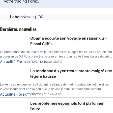
votre trading Forex.
Labels
Nasdaq 100
Dernières nouvelles
Obama écourte son voyage en raison du «
Fiscal Cliff »
En préparation des réunions de jeudi dédiées au budget, les cours du pétrole ont
progressé de 0,7%, la première hausse en trois jours, suite à une baisse du prix
des réserves de pétrole américaines à un bas de 10 semaines.
Actualité Forex
26/12/2012 10:30 GMT0
La tendance du yen reste intacte malgré une
légère hausse
Le yen a eu un peu de répit durant la séance de trading asiatique, même si les
investisseurs sont convaincu que la devise japonaise traditionnellement
sécuritaire devrait chuter de façon importante après la réunion de la Banque du
Actualité Forex
26/10/2012 10:17 GMT0
Japon la semaine prochaine.
Les problèmes espagnols font plafonner
l'euro