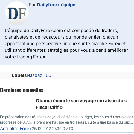
Par
Dailyforex équipe
L'équipe de DailyForex.com est composée de traders,
d'analystes et de rédacteurs du monde entier, chacun
apportant une perspective unique sur le marché Forex et
utilisant différentes stratégies pour vous aider à améliorer
votre trading Forex.
Labels
Nasdaq 100
Dernières nouvelles
Obama écourte son voyage en raison du «
Fiscal Cliff »
En préparation des réunions de jeudi dédiées au budget, les cours du pétrole ont
progressé de 0,7%, la première hausse en trois jours, suite à une baisse du prix
des réserves de pétrole américaines à un bas de 10 semaines.
Actualité Forex
26/12/2012 10:30 GMT0