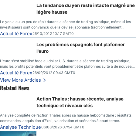
La tendance du yen reste intacte malgré une
légère hausse
Le yen a eu un peu de répit durant la séance de trading asiatique, même si les
investisseurs sont convaincu que la devise japonaise traditionnellement
sécuritaire devrait chuter de façon importante après la réunion de la Banque du
Actualité Forex
26/10/2012 10:17 GMT0
Japon la semaine prochaine.
Les problèmes espagnols font plafonner
l'euro
L'euro s'est stabilisé face au dollar U.S. durant la séance de trading asiatique,
mais les profits potentiels vont probablement être plafonnés suite à de nouveaux
événements liés au renflouement en Espagne, renforçant les inquiétudes des
Actualité Forex
26/09/2012 09:43 GMT0
investisseurs.
View More Articles
Related News
Action Thales : hausse récente, analyse
technique et niveaux clés
Analyse complète de l’action Thales après sa hausse hebdomadaire : résultats,
commandes, acquisition d’Exail, valorisation et scénarios à court terme.
Analyse Technique
06/08/2026 07:54 GMT0