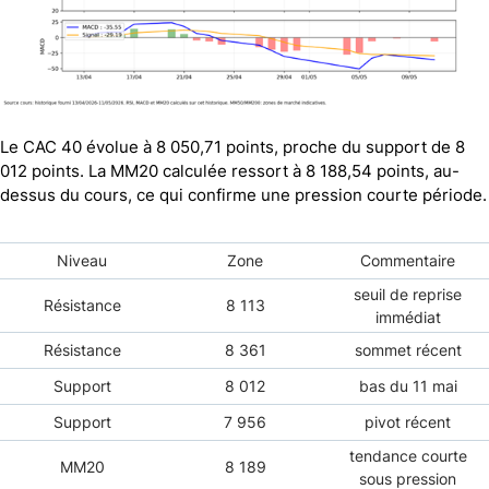
Le CAC 40 évolue à 8 050,71 points, proche du support de 8
012 points. La MM20 calculée ressort à 8 188,54 points, au-
dessus du cours, ce qui confirme une pression courte période.
Niveau
Zone
Commentaire
seuil de reprise
Résistance
8 113
immédiat
Résistance
8 361
sommet récent
Support
8 012
bas du 11 mai
Support
7 956
pivot récent
tendance courte
MM20
8 189
sous pression