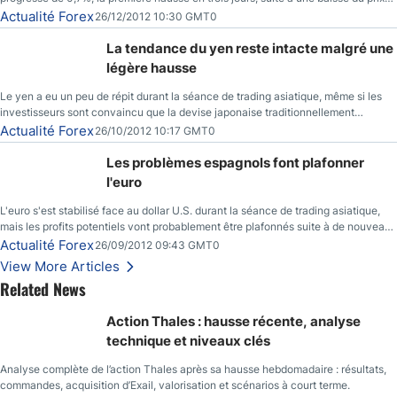
des réserves de pétrole américaines à un bas de 10 semaines.
Actualité Forex
26/12/2012 10:30 GMT0
La tendance du yen reste intacte malgré une
légère hausse
Le yen a eu un peu de répit durant la séance de trading asiatique, même si les
investisseurs sont convaincu que la devise japonaise traditionnellement
sécuritaire devrait chuter de façon importante après la réunion de la Banque du
Actualité Forex
26/10/2012 10:17 GMT0
Japon la semaine prochaine.
Les problèmes espagnols font plafonner
l'euro
L'euro s'est stabilisé face au dollar U.S. durant la séance de trading asiatique,
mais les profits potentiels vont probablement être plafonnés suite à de nouveaux
événements liés au renflouement en Espagne, renforçant les inquiétudes des
Actualité Forex
26/09/2012 09:43 GMT0
investisseurs.
View More Articles
Related News
Action Thales : hausse récente, analyse
technique et niveaux clés
Analyse complète de l’action Thales après sa hausse hebdomadaire : résultats,
commandes, acquisition d’Exail, valorisation et scénarios à court terme.