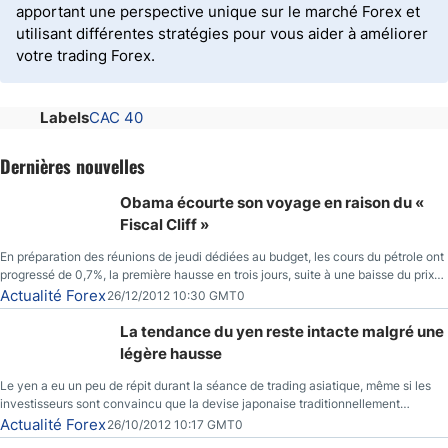
apportant une perspective unique sur le marché Forex et
utilisant différentes stratégies pour vous aider à améliorer
votre trading Forex.
Labels
CAC 40
Dernières nouvelles
Obama écourte son voyage en raison du «
Fiscal Cliff »
En préparation des réunions de jeudi dédiées au budget, les cours du pétrole ont
progressé de 0,7%, la première hausse en trois jours, suite à une baisse du prix
des réserves de pétrole américaines à un bas de 10 semaines.
Actualité Forex
26/12/2012 10:30 GMT0
La tendance du yen reste intacte malgré une
légère hausse
Le yen a eu un peu de répit durant la séance de trading asiatique, même si les
investisseurs sont convaincu que la devise japonaise traditionnellement
sécuritaire devrait chuter de façon importante après la réunion de la Banque du
Actualité Forex
26/10/2012 10:17 GMT0
Japon la semaine prochaine.