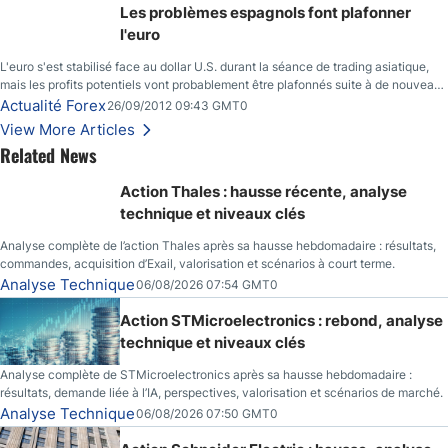
Les problèmes espagnols font plafonner
l'euro
L'euro s'est stabilisé face au dollar U.S. durant la séance de trading asiatique,
mais les profits potentiels vont probablement être plafonnés suite à de nouveaux
événements liés au renflouement en Espagne, renforçant les inquiétudes des
Actualité Forex
26/09/2012 09:43 GMT0
investisseurs.
View More Articles
Related News
Action Thales : hausse récente, analyse
technique et niveaux clés
Analyse complète de l’action Thales après sa hausse hebdomadaire : résultats,
commandes, acquisition d’Exail, valorisation et scénarios à court terme.
Analyse Technique
06/08/2026 07:54 GMT0
Action STMicroelectronics : rebond, analyse
technique et niveaux clés
Analyse complète de STMicroelectronics après sa hausse hebdomadaire :
résultats, demande liée à l’IA, perspectives, valorisation et scénarios de marché.
Analyse Technique
06/08/2026 07:50 GMT0