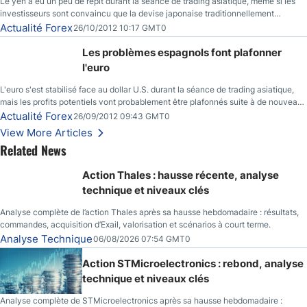
Le yen a eu un peu de répit durant la séance de trading asiatique, même si les
investisseurs sont convaincu que la devise japonaise traditionnellement
sécuritaire devrait chuter de façon importante après la réunion de la Banque du
Actualité Forex
26/10/2012 10:17 GMT0
Japon la semaine prochaine.
Les problèmes espagnols font plafonner
l'euro
L'euro s'est stabilisé face au dollar U.S. durant la séance de trading asiatique,
mais les profits potentiels vont probablement être plafonnés suite à de nouveaux
événements liés au renflouement en Espagne, renforçant les inquiétudes des
Actualité Forex
26/09/2012 09:43 GMT0
investisseurs.
View More Articles
Related News
Action Thales : hausse récente, analyse
technique et niveaux clés
Analyse complète de l’action Thales après sa hausse hebdomadaire : résultats,
commandes, acquisition d’Exail, valorisation et scénarios à court terme.
Analyse Technique
06/08/2026 07:54 GMT0
Action STMicroelectronics : rebond, analyse
technique et niveaux clés
Analyse complète de STMicroelectronics après sa hausse hebdomadaire :