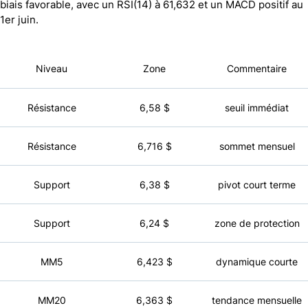
biais favorable, avec un RSI(14) à 61,632 et un MACD positif au
1er juin.
Niveau
Zone
Commentaire
Résistance
6,58 $
seuil immédiat
Résistance
6,716 $
sommet mensuel
Support
6,38 $
pivot court terme
Support
6,24 $
zone de protection
MM5
6,423 $
dynamique courte
MM20
6,363 $
tendance mensuelle