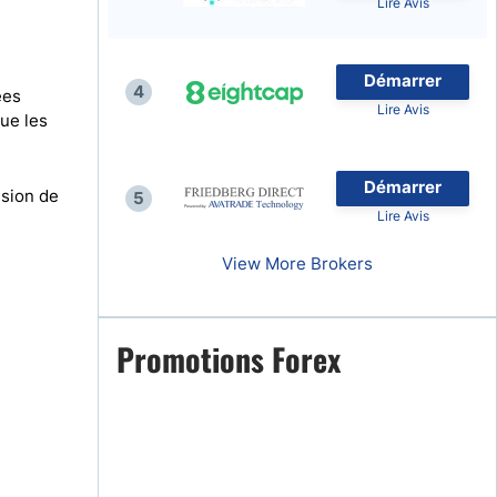
Lire Avis
Démarrer
4
ées
Lire Avis
que les
naies
Démarrer
ision de
5
Lire Avis
View More Brokers
Promotions Forex