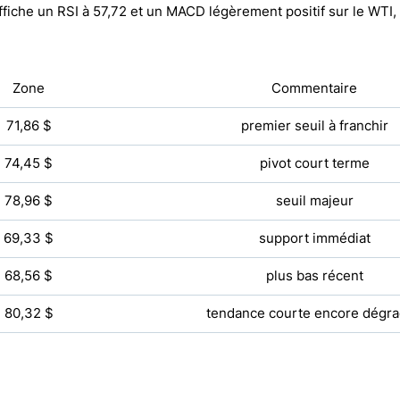
ffiche un RSI à 57,72 et un MACD légèrement positif sur le WTI,
Zone
Commentaire
71,86 $
premier seuil à franchir
74,45 $
pivot court terme
78,96 $
seuil majeur
69,33 $
support immédiat
68,56 $
plus bas récent
80,32 $
tendance courte encore dégr