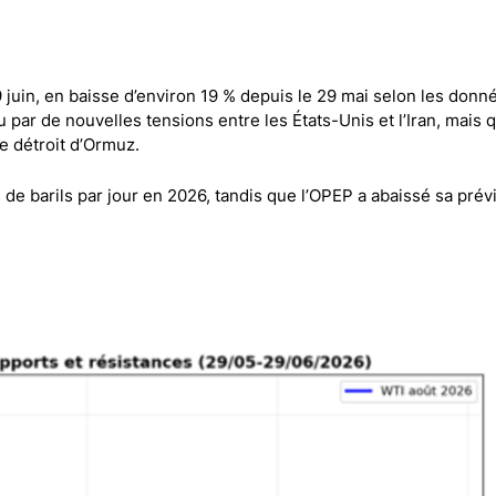
Comptes démo
Trading d’options
Plateformes de Forex
9 juin, en baisse d’environ 19 % depuis le 29 mai selon les donn
Apps de trading
 par de nouvelles tensions entre les États-Unis et l’Iran, mais 
Échange de crypto-mon
le détroit d’Ormuz.
Day trading
s de barils par jour en 2026, tandis que l’OPEP a abaissé sa prév