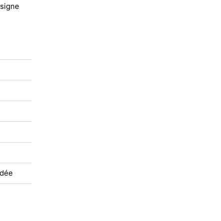
 signe
adée