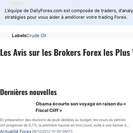
L'équipe de DailyForex.com est composée de traders, d'analy
stratégies pour vous aider à améliorer votre trading Forex.
Labels
Crude Oil
Les Avis sur les Brokers Forex les Plus 
Dernières nouvelles
Obama écourte son voyage en raison du «
Fiscal Cliff »
En préparation des réunions de jeudi dédiées au budget, les cours du pétrole
ont progressé de 0,7%, la première hausse en trois jours, suite à une baisse du
prix des réserves de pétrole américaines à un bas de 10 semaines.
Actualité Forex
26/12/2012 10:30 GMT0