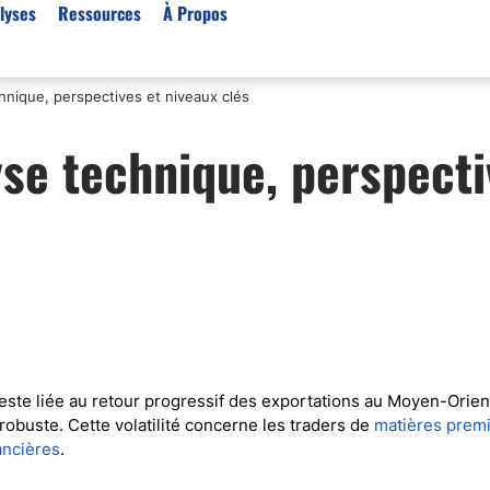
lyses
Ressources
À Propos
hnique, perspectives et niveaux clés
Par type (Meilleurs Courti
yse technique, perspecti
Or XAU/USD
Effet de levier
Trading automatique
Algorithmes de trading 
Scalping
Robots de trading
Meilleures prop firm
Trading du pétrole
reste liée au retour progressif des exportations au Moyen-Orien
robuste. Cette volatilité concerne les traders de
matières prem
Courtiers MT4
nancières
.
Courtiers crypto