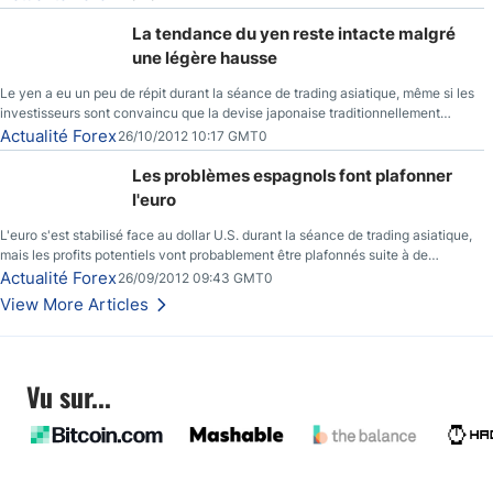
La tendance du yen reste intacte malgré
une légère hausse
Le yen a eu un peu de répit durant la séance de trading asiatique, même si les
investisseurs sont convaincu que la devise japonaise traditionnellement
sécuritaire devrait chuter de façon importante après la réunion de la Banque du
Actualité Forex
26/10/2012 10:17 GMT0
Japon la semaine prochaine.
Les problèmes espagnols font plafonner
l'euro
L'euro s'est stabilisé face au dollar U.S. durant la séance de trading asiatique,
mais les profits potentiels vont probablement être plafonnés suite à de
nouveaux événements liés au renflouement en Espagne, renforçant les
Actualité Forex
26/09/2012 09:43 GMT0
inquiétudes des investisseurs.
View More Articles
Vu sur...