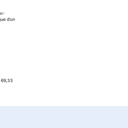
au-
que d’un
s 69,33