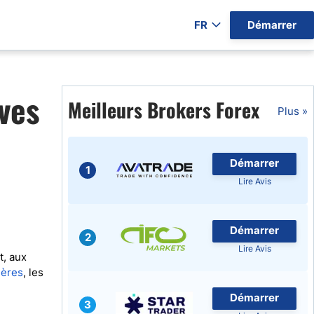
FR
Démarrer
ers par Pays)
ves
Meilleurs Brokers Forex
Plus »
Démarrer
gratuits
1
Lire Avis
Démarrer
2
Lire Avis
t, aux
ières
, les
Démarrer
3