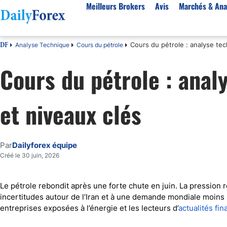
Meilleurs Brokers
Avis
Marchés & Ana
Cours du pétrole : analyse tec
Analyse Technique
Cours du pétrole
DF
Par pays
Avis
Marchés & Analyses
Ressources
À propos
Cours du pétrole : anal
Meilleurs brokers en France
StarTrader
EUR-USD
Bonus
À Propos de Nous
Algérie
Fintana
EUR/DZD
eBook Trading Gratuit
Pourquoi Nous Faire Confiance
et niveaux clés
Maroc
BlackBull Markets
Or
Articles sur le Forex
Politique Editoriale
Côte d'Ivoire
Vantage FX
Signaux de trading
Réglementation
Score de Confiance
Cameroun
FP Markets
Devises
Comment Nous Gagnons de l'Argent
Par
Dailyforex équipe
Burkina Faso
Eightcap
Matières premières
Notre Méthodologie
Créé le 30 juin, 2026
Sénégal
AvaTrade
Indices
Belgique
IFC Markets
CAC 40
Le pétrole rebondit après une forte chute en juin. La pression 
incertitudes autour de l’Iran et à une demande mondiale moins 
Tunisie
NASDAQ 100
entreprises exposées à l’énergie et les lecteurs d’
actualités fi
Suisse
S&P 500