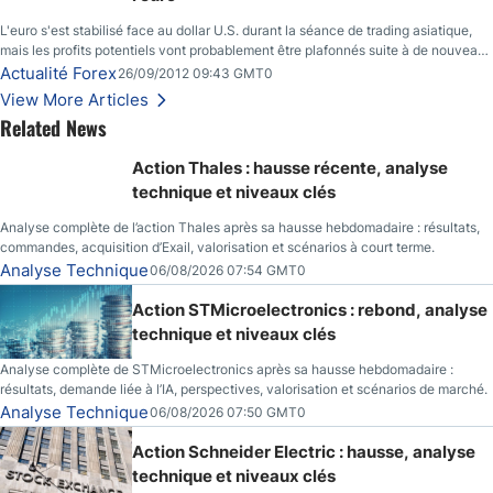
L'euro s'est stabilisé face au dollar U.S. durant la séance de trading asiatique,
mais les profits potentiels vont probablement être plafonnés suite à de nouveaux
événements liés au renflouement en Espagne, renforçant les inquiétudes des
Actualité Forex
26/09/2012 09:43 GMT0
investisseurs.
View More Articles
Related News
Action Thales : hausse récente, analyse
technique et niveaux clés
Analyse complète de l’action Thales après sa hausse hebdomadaire : résultats,
commandes, acquisition d’Exail, valorisation et scénarios à court terme.
Analyse Technique
06/08/2026 07:54 GMT0
Action STMicroelectronics : rebond, analyse
technique et niveaux clés
Analyse complète de STMicroelectronics après sa hausse hebdomadaire :
résultats, demande liée à l’IA, perspectives, valorisation et scénarios de marché.
Analyse Technique
06/08/2026 07:50 GMT0
Action Schneider Electric : hausse, analyse
technique et niveaux clés