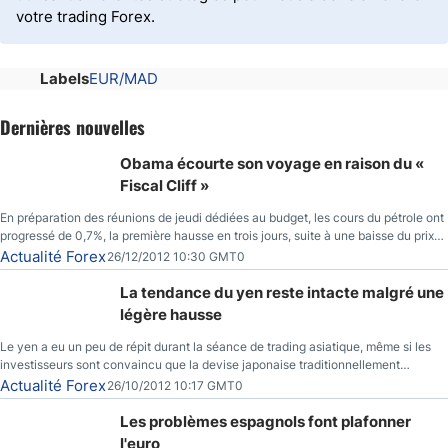
votre trading Forex.
Labels
EUR/MAD
Dernières nouvelles
Obama écourte son voyage en raison du «
Fiscal Cliff »
En préparation des réunions de jeudi dédiées au budget, les cours du pétrole ont
progressé de 0,7%, la première hausse en trois jours, suite à une baisse du prix
des réserves de pétrole américaines à un bas de 10 semaines.
Actualité Forex
26/12/2012 10:30 GMT0
La tendance du yen reste intacte malgré une
légère hausse
Le yen a eu un peu de répit durant la séance de trading asiatique, même si les
investisseurs sont convaincu que la devise japonaise traditionnellement
sécuritaire devrait chuter de façon importante après la réunion de la Banque du
Actualité Forex
26/10/2012 10:17 GMT0
Japon la semaine prochaine.
Les problèmes espagnols font plafonner
l'euro