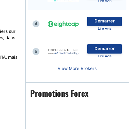
Lire Avis
Démarrer
4
Lire Avis
iers sur
naies
ès, dans
Démarrer
5
Lire Avis
’IA, mais
View More Brokers
Promotions Forex