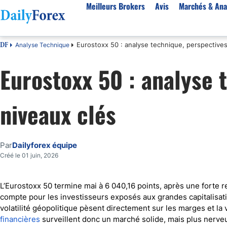
Meilleurs Brokers
Avis
Marchés & Ana
Eurostoxx 50 : analyse technique, perspectives
Analyse Technique
DF
Par pays
Avis
Marchés & Analyses
Ressources
À propos
Eurostoxx 50 : analyse 
Meilleurs brokers en France
StarTrader
EUR-USD
Bonus
À Propos de Nous
Algérie
Fintana
EUR/DZD
eBook Trading Gratuit
Pourquoi Nous Faire Confiance
niveaux clés
Maroc
BlackBull Markets
Or
Articles sur le Forex
Politique Editoriale
Côte d'Ivoire
Vantage FX
Signaux de trading
Réglementation
Score de Confiance
Cameroun
FP Markets
Devises
Comment Nous Gagnons de l'Argent
Par
Dailyforex équipe
Burkina Faso
Eightcap
Matières premières
Notre Méthodologie
Créé le 01 juin, 2026
Sénégal
AvaTrade
Indices
Belgique
IFC Markets
CAC 40
L’Eurostoxx 50 termine mai à 6 040,16 points, après une forte
compte pour les investisseurs exposés aux grandes capitalisation
Tunisie
NASDAQ 100
volatilité géopolitique pèsent directement sur les marges et la 
Suisse
S&P 500
financières
surveillent donc un marché solide, mais plus nerveux 