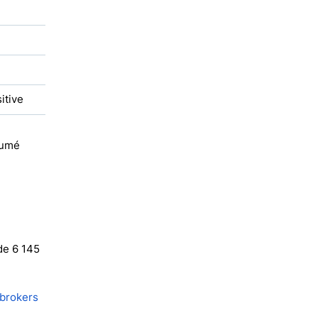
itive
sumé
de 6 145
 brokers