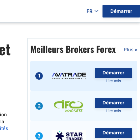
FR
Démarrer
ers par Pays)
et
Meilleurs Brokers Forex
Plus »
Démarrer
gratuits
1
Lire Avis
Démarrer
2
Lire Avis
tion
la
ités
Démarrer
3