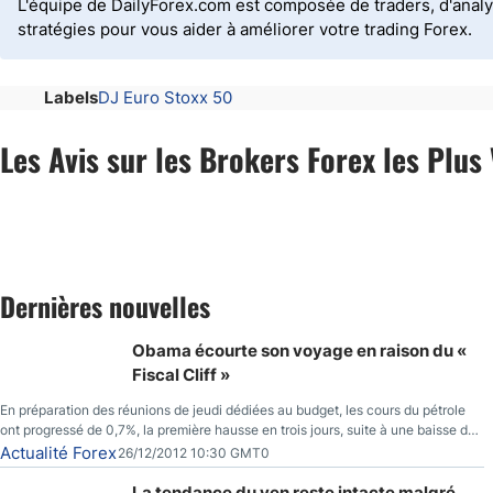
L'équipe de DailyForex.com est composée de traders, d'analy
stratégies pour vous aider à améliorer votre trading Forex.
Labels
DJ Euro Stoxx 50
Les Avis sur les Brokers Forex les Plus 
Dernières nouvelles
Obama écourte son voyage en raison du «
Fiscal Cliff »
En préparation des réunions de jeudi dédiées au budget, les cours du pétrole
ont progressé de 0,7%, la première hausse en trois jours, suite à une baisse du
prix des réserves de pétrole américaines à un bas de 10 semaines.
Actualité Forex
26/12/2012 10:30 GMT0
La tendance du yen reste intacte malgré