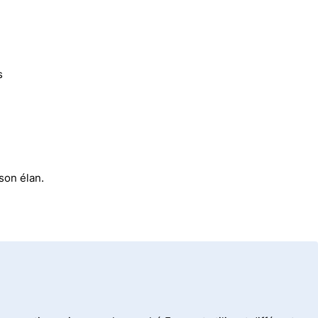
s
son élan.