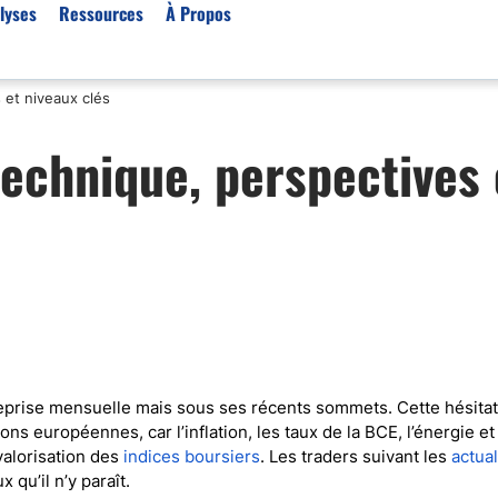
lyses
Ressources
À Propos
 et niveaux clés
Par type (Meilleurs Courti
technique, perspectives 
Or XAU/USD
Effet de levier
Trading automatique
Algorithmes de trading 
Scalping
Robots de trading
Meilleures prop firm
Trading du pétrole
 reprise mensuelle mais sous ses récents sommets. Cette hésita
s européennes, car l’inflation, les taux de la BCE, l’énergie et 
Courtiers MT4
valorisation des
indices boursiers
. Les traders suivant les
actual
Courtiers crypto
qu’il n’y paraît.