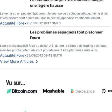
une légère hausse
Le yen a eu un peu de répit durant la séance de trading asiatique, même si les
investisseurs sont convaincu que la devise japonaise traditionnellement
sécuritaire devrait chuter de façon importante après la réunion de la Banque du
Actualité Forex
26/10/2012 10:17 GMT0
Japon la semaine prochaine.
Les problèmes espagnols font plafonner
l'euro
L'euro s'est stabilisé face au dollar U.S. durant la séance de trading asiatique,
mais les profits potentiels vont probablement être plafonnés suite à de
nouveaux événements liés au renflouement en Espagne, renforçant les
Actualité Forex
26/09/2012 09:43 GMT0
inquiétudes des investisseurs.
View More Articles
Vu sur...