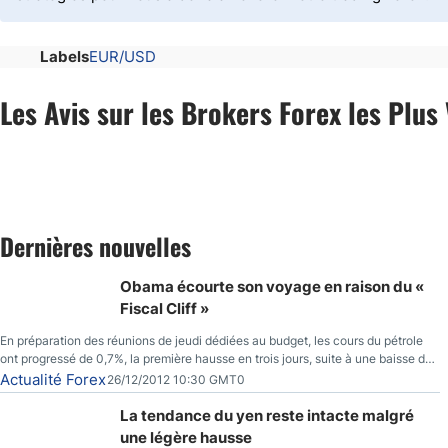
Labels
EUR/USD
Les Avis sur les Brokers Forex les Plus 
Dernières nouvelles
Obama écourte son voyage en raison du «
Fiscal Cliff »
En préparation des réunions de jeudi dédiées au budget, les cours du pétrole
ont progressé de 0,7%, la première hausse en trois jours, suite à une baisse du
prix des réserves de pétrole américaines à un bas de 10 semaines.
Actualité Forex
26/12/2012 10:30 GMT0
La tendance du yen reste intacte malgré
une légère hausse