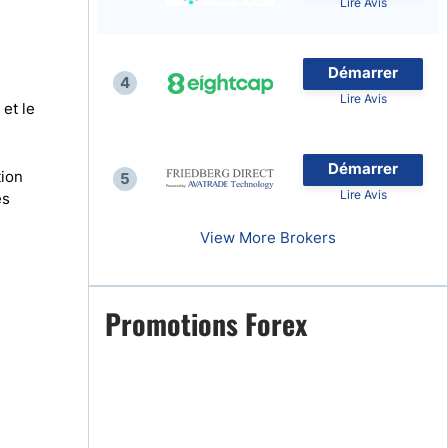
Lire Avis
Démarrer
4
Lire Avis
et le
naies
Démarrer
tion
5
Lire Avis
es
View More Brokers
Promotions Forex