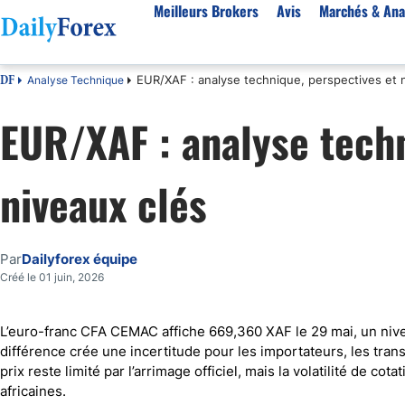
Meilleurs Brokers
Avis
Marchés & Ana
EUR/XAF : analyse technique, perspectives et 
Analyse Technique
DF
Par pays
Avis
Marchés & Analyses
Ressources
À propos
EUR/XAF : analyse techn
Meilleurs brokers en France
StarTrader
EUR-USD
Bonus
À Propos de Nous
Algérie
Fintana
EUR/DZD
eBook Trading Gratuit
Pourquoi Nous Faire Confiance
niveaux clés
Maroc
BlackBull Markets
Or
Articles sur le Forex
Politique Editoriale
Côte d'Ivoire
Vantage FX
Signaux de trading
Réglementation
Score de Confiance
Cameroun
FP Markets
Devises
Comment Nous Gagnons de l'Argent
Par
Dailyforex équipe
Burkina Faso
Eightcap
Matières premières
Notre Méthodologie
Créé le 01 juin, 2026
Sénégal
AvaTrade
Indices
Belgique
IFC Markets
CAC 40
L’euro-franc CFA CEMAC affiche 669,360 XAF le 29 mai, un nivea
différence crée une incertitude pour les importateurs, les trans
Tunisie
NASDAQ 100
prix reste limité par l’arrimage officiel, mais la volatilité de c
Suisse
S&P 500
africaines.