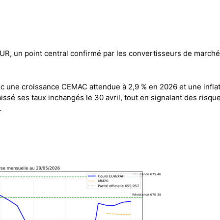
Comptes démo
Trading d’options
Plateformes de Forex
Apps de trading
UR, un point central confirmé par les convertisseurs de marché 
Échange de crypto-mon
Day trading
vec une croissance CEMAC attendue à 2,9 % en 2026 et une infla
ssé ses taux inchangés le 30 avril, tout en signalant des risqu
.