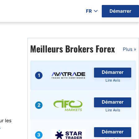
FR
Démarrer
ers par Pays)
Meilleurs Brokers Forex
Plus »
Démarrer
gratuits
1
Lire Avis
Démarrer
2
Lire Avis
ur les
s
Démarrer
3