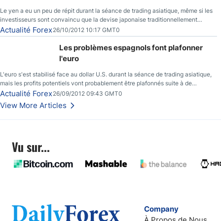
Le yen a eu un peu de répit durant la séance de trading asiatique, même si les
investisseurs sont convaincu que la devise japonaise traditionnellement
sécuritaire devrait chuter de façon importante après la réunion de la Banque du
Actualité Forex
26/10/2012 10:17 GMT0
Japon la semaine prochaine.
Les problèmes espagnols font plafonner
l'euro
L'euro s'est stabilisé face au dollar U.S. durant la séance de trading asiatique,
mais les profits potentiels vont probablement être plafonnés suite à de
nouveaux événements liés au renflouement en Espagne, renforçant les
Actualité Forex
26/09/2012 09:43 GMT0
inquiétudes des investisseurs.
View More Articles
Vu sur...
Company
À Propos de Nous