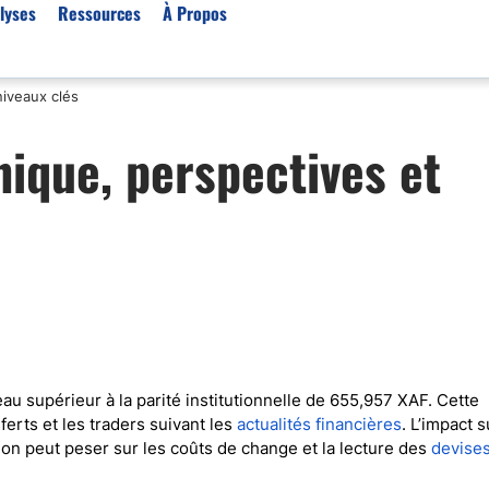
lyses
Ressources
À Propos
niveaux clés
Par type (Meilleurs Courti
ique, perspectives et
Or XAU/USD
Effet de levier
Trading automatique
Algorithmes de trading 
Scalping
Robots de trading
Meilleures prop firm
Trading du pétrole
u supérieur à la parité institutionnelle de 655,957 XAF. Cette
ferts et les traders suivant les
actualités financières
. L’impact s
Courtiers MT4
otation peut peser sur les coûts de change et la lecture des
devise
Courtiers crypto