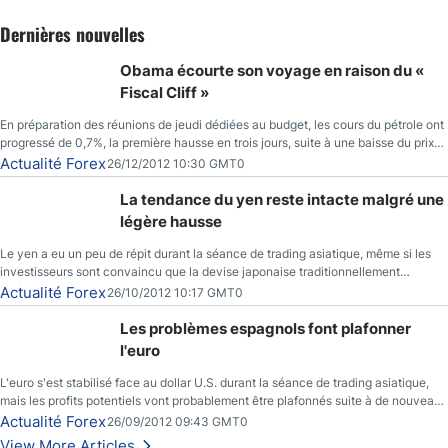
Dernières nouvelles
Obama écourte son voyage en raison du «
Fiscal Cliff »
En préparation des réunions de jeudi dédiées au budget, les cours du pétrole ont
progressé de 0,7%, la première hausse en trois jours, suite à une baisse du prix
des réserves de pétrole américaines à un bas de 10 semaines.
Actualité Forex
26/12/2012 10:30 GMT0
La tendance du yen reste intacte malgré une
légère hausse
Le yen a eu un peu de répit durant la séance de trading asiatique, même si les
investisseurs sont convaincu que la devise japonaise traditionnellement
sécuritaire devrait chuter de façon importante après la réunion de la Banque du
Actualité Forex
26/10/2012 10:17 GMT0
Japon la semaine prochaine.
Les problèmes espagnols font plafonner
l'euro
L'euro s'est stabilisé face au dollar U.S. durant la séance de trading asiatique,
mais les profits potentiels vont probablement être plafonnés suite à de nouveaux
événements liés au renflouement en Espagne, renforçant les inquiétudes des
Actualité Forex
26/09/2012 09:43 GMT0
investisseurs.
View More Articles