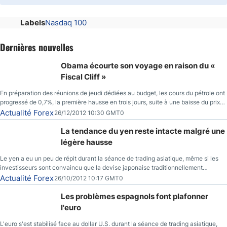
Labels
Nasdaq 100
Dernières nouvelles
Obama écourte son voyage en raison du «
Fiscal Cliff »
En préparation des réunions de jeudi dédiées au budget, les cours du pétrole ont
progressé de 0,7%, la première hausse en trois jours, suite à une baisse du prix
des réserves de pétrole américaines à un bas de 10 semaines.
Actualité Forex
26/12/2012 10:30 GMT0
La tendance du yen reste intacte malgré une
légère hausse
Le yen a eu un peu de répit durant la séance de trading asiatique, même si les
investisseurs sont convaincu que la devise japonaise traditionnellement
sécuritaire devrait chuter de façon importante après la réunion de la Banque du
Actualité Forex
26/10/2012 10:17 GMT0
Japon la semaine prochaine.
Les problèmes espagnols font plafonner
l'euro
L'euro s'est stabilisé face au dollar U.S. durant la séance de trading asiatique,