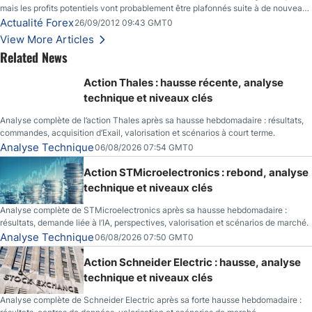
mais les profits potentiels vont probablement être plafonnés suite à de nouveaux
événements liés au renflouement en Espagne, renforçant les inquiétudes des
Actualité Forex
26/09/2012 09:43 GMT0
investisseurs.
View More Articles
Related News
Action Thales : hausse récente, analyse
technique et niveaux clés
Analyse complète de l’action Thales après sa hausse hebdomadaire : résultats,
commandes, acquisition d’Exail, valorisation et scénarios à court terme.
Analyse Technique
06/08/2026 07:54 GMT0
Action STMicroelectronics : rebond, analyse
technique et niveaux clés
Analyse complète de STMicroelectronics après sa hausse hebdomadaire :
résultats, demande liée à l’IA, perspectives, valorisation et scénarios de marché.
Analyse Technique
06/08/2026 07:50 GMT0
Action Schneider Electric : hausse, analyse
technique et niveaux clés
Analyse complète de Schneider Electric après sa forte hausse hebdomadaire :