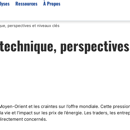
lyses
Ressources
À Propos
que, perspectives et niveaux clés
Par type (Meilleurs Courti
 technique, perspectives
Or XAU/USD
Effet de levier
Trading automatique
Algorithmes de trading 
Scalping
Robots de trading
Meilleures prop firm
Trading du pétrole
Moyen-Orient et les craintes sur l’offre mondiale. Cette pressio
 la vie et l’impact sur les prix de l’énergie. Les traders, les entre
Courtiers MT4
directement concernés.
Courtiers crypto