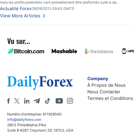
mais les profits potentiels vont probablement être plafonnés suite à de
nouveaux événements liés au renflouement en Espagne, renforçant les
Actualité Forex
26/09/2012 09:43 GMT0
inquiétudes des investisseurs.
View More Articles
Vu sur...
Company
À Propos de Nous
Nous Contacter
Termes et Conditions
Numéro d'entreprise: 611928540
info@dailyforex.com
2803 Philadelphia Pike
Suite B #287 Claymont, DE 19703, USA