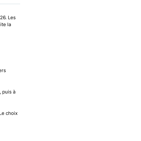
026. Les
ite la
ers
, puis à
Le choix