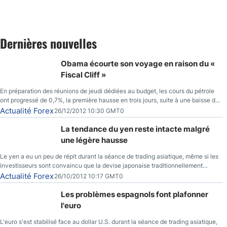
Dernières nouvelles
Obama écourte son voyage en raison du «
Fiscal Cliff »
En préparation des réunions de jeudi dédiées au budget, les cours du pétrole
ont progressé de 0,7%, la première hausse en trois jours, suite à une baisse du
prix des réserves de pétrole américaines à un bas de 10 semaines.
Actualité Forex
26/12/2012 10:30 GMT0
La tendance du yen reste intacte malgré
une légère hausse
Le yen a eu un peu de répit durant la séance de trading asiatique, même si les
investisseurs sont convaincu que la devise japonaise traditionnellement
sécuritaire devrait chuter de façon importante après la réunion de la Banque du
Actualité Forex
26/10/2012 10:17 GMT0
Japon la semaine prochaine.
Les problèmes espagnols font plafonner
l'euro
L'euro s'est stabilisé face au dollar U.S. durant la séance de trading asiatique,