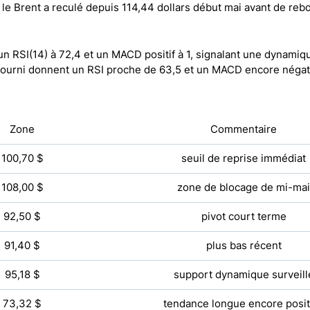
: le Brent a reculé depuis 114,44 dollars début mai avant de reb
un RSI(14) à 72,4 et un MACD positif à 1, signalant une dynamiq
e fourni donnent un RSI proche de 63,5 et un MACD encore négati
Zone
Commentaire
100,70 $
seuil de reprise immédiat
108,00 $
zone de blocage de mi-mai
92,50 $
pivot court terme
91,40 $
plus bas récent
95,18 $
support dynamique surveill
73,32 $
tendance longue encore posit