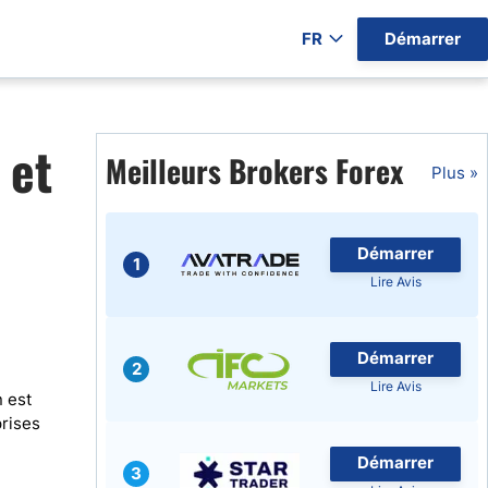
FR
Démarrer
ers par Pays)
 et
Meilleurs Brokers Forex
Plus »
Démarrer
gratuits
1
Lire Avis
Démarrer
2
Lire Avis
n est
prises
Démarrer
3