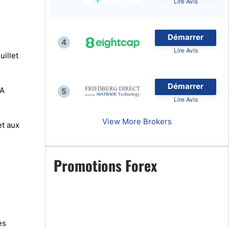
Lire Avis
Démarrer
4
Lire Avis
uillet
naies
Démarrer
IA
5
Lire Avis
View More Brokers
et aux
Promotions Forex
es