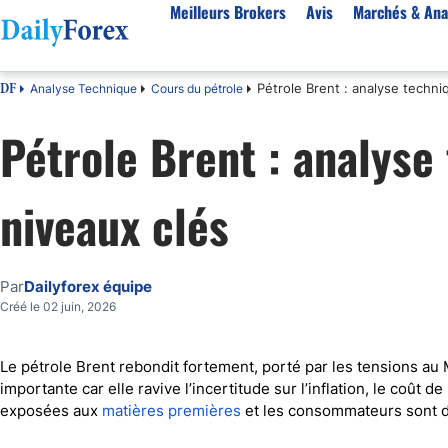
Meilleurs Brokers
Avis
Marchés & Ana
Pétrole Brent : analyse techni
Analyse Technique
Cours du pétrole
DF
Par pays
Avis
Marchés & Analyses
Ressources
À propos
Pétrole Brent : analyse
Meilleurs brokers en France
StarTrader
EUR-USD
Bonus
À Propos de Nous
Algérie
Fintana
EUR/DZD
eBook Trading Gratuit
Pourquoi Nous Faire Confiance
niveaux clés
Maroc
BlackBull Markets
Or
Articles sur le Forex
Politique Editoriale
Côte d'Ivoire
Vantage FX
Signaux de trading
Réglementation
Score de Confiance
Cameroun
FP Markets
Devises
Comment Nous Gagnons de l'Argent
Par
Dailyforex équipe
Burkina Faso
Eightcap
Matières premières
Notre Méthodologie
Créé le 02 juin, 2026
Sénégal
AvaTrade
Indices
Belgique
IFC Markets
CAC 40
Le pétrole Brent rebondit fortement, porté par les tensions au 
importante car elle ravive l’incertitude sur l’inflation, le coût de
Tunisie
NASDAQ 100
exposées aux
matières premières
et les consommateurs sont 
Suisse
S&P 500