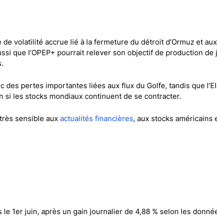
Comptes démo
Trading d’options
Plateformes de Forex
 de volatilité accrue lié à la fermeture du détroit d’Ormuz et aux
Apps de trading
aussi que l’OPEP+ pourrait relever son objectif de production de j
Échange de crypto-mon
s.
Day trading
ec des pertes importantes liées aux flux du Golfe, tandis que l’E
n si les stocks mondiaux continuent de se contracter.
très sensible aux
actualités financières
, aux stocks américains 
 le 1er juin, après un gain journalier de 4,88 % selon les donné