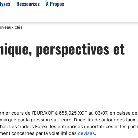
lyses
Ressources
À Propos
niveaux clés
Par type (Meilleurs Courti
ique, perspectives et
Or XAU/USD
Effet de levier
Trading automatique
Algorithmes de trading 
Scalping
Robots de trading
Meilleures prop firm
Trading du pétrole
rnier cours de l’EUR/XOF à 655,025 XOF au 03/07, en baisse de
rqué par la pression sur l’euro, l’incertitude autour des taux 
Courtiers MT4
achat. Les traders Forex, les entreprises importatrices et les part
Courtiers crypto
ent concernés par la volatilité des
devises
.