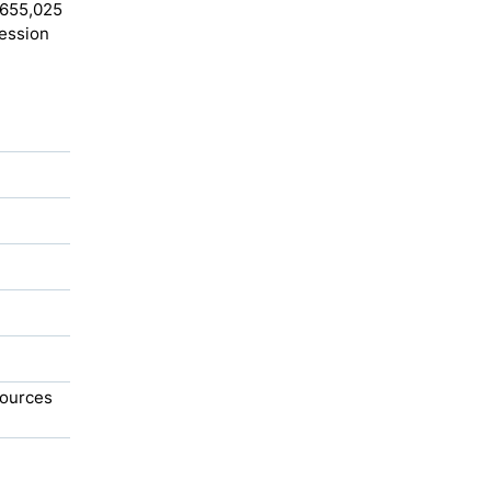
 655,025
ression
sources