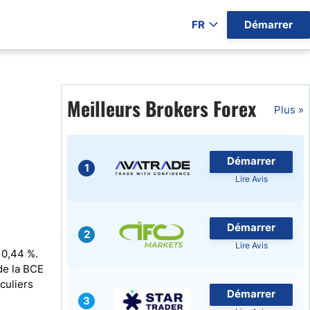
FR
Démarrer
ers par Pays)
Meilleurs Brokers Forex
Plus »
Démarrer
gratuits
1
Lire Avis
Démarrer
2
Lire Avis
 0,44 %.
de la BCE
iculiers
Démarrer
3