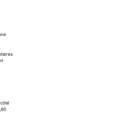
one
ntaires
nt
 côté
0,60