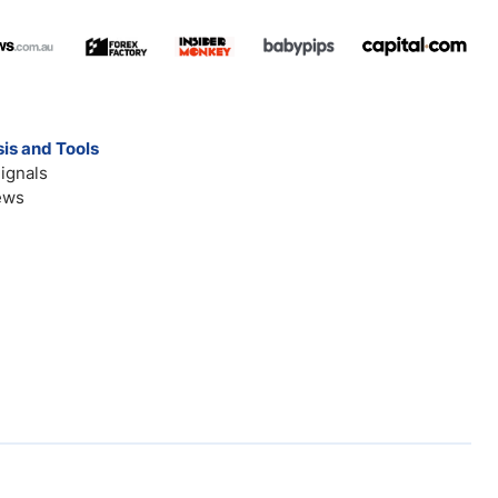
is and Tools
ignals
ews