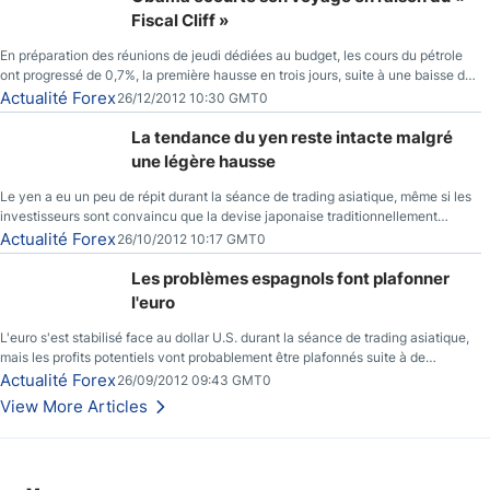
Fiscal Cliff »
En préparation des réunions de jeudi dédiées au budget, les cours du pétrole
ont progressé de 0,7%, la première hausse en trois jours, suite à une baisse du
prix des réserves de pétrole américaines à un bas de 10 semaines.
Actualité Forex
26/12/2012 10:30 GMT0
La tendance du yen reste intacte malgré
une légère hausse
Le yen a eu un peu de répit durant la séance de trading asiatique, même si les
investisseurs sont convaincu que la devise japonaise traditionnellement
sécuritaire devrait chuter de façon importante après la réunion de la Banque du
Actualité Forex
26/10/2012 10:17 GMT0
Japon la semaine prochaine.
Les problèmes espagnols font plafonner
l'euro
L'euro s'est stabilisé face au dollar U.S. durant la séance de trading asiatique,
mais les profits potentiels vont probablement être plafonnés suite à de
nouveaux événements liés au renflouement en Espagne, renforçant les
Actualité Forex
26/09/2012 09:43 GMT0
inquiétudes des investisseurs.
View More Articles