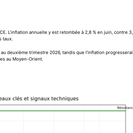
Comptes démo
Trading d’options
Plateformes de Forex
Apps de trading
BCE. L’inflation annuelle y est retombée à 2,8 % en juin, contre 3
Échange de crypto-mon
s taux.
Day trading
u deuxième trimestre 2026, tandis que l’inflation progresserait
iées au Moyen-Orient.