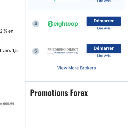
Lire Avis
Démarrer
4
Lire Avis
,2 % en
naies
Démarrer
 vers 1,5
5
Lire Avis
View More Brokers
Promotions Forex