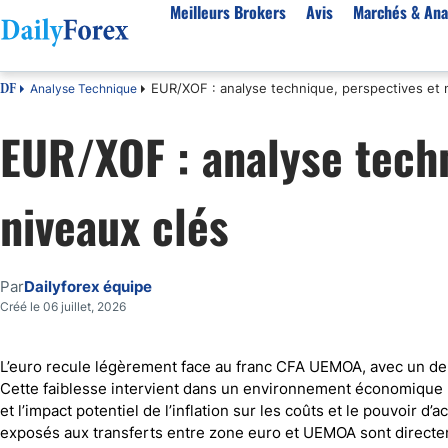
Meilleurs Brokers
Avis
Marchés & Ana
EUR/XOF : analyse technique, perspectives et 
Analyse Technique
DF
Par pays
Avis
Marchés & Analyses
Ressources
À propos
EUR/XOF : analyse techn
Meilleurs brokers en France
StarTrader
EUR-USD
Bonus
À Propos de Nous
Algérie
Fintana
EUR/DZD
eBook Trading Gratuit
Pourquoi Nous Faire Confiance
niveaux clés
Maroc
BlackBull Markets
Or
Articles sur le Forex
Politique Editoriale
Côte d'Ivoire
Vantage FX
Signaux de trading
Réglementation
Score de Confiance
Cameroun
FP Markets
Devises
Comment Nous Gagnons de l'Argent
Par
Dailyforex équipe
Burkina Faso
Eightcap
Matières premières
Notre Méthodologie
Créé le 06 juillet, 2026
Sénégal
AvaTrade
Indices
Belgique
IFC Markets
CAC 40
L’euro recule légèrement face au franc CFA UEMOA, avec un de
Cette faiblesse intervient dans un environnement économique ma
Tunisie
NASDAQ 100
et l’impact potentiel de l’inflation sur les coûts et le pouvoir d’
Suisse
S&P 500
exposés aux transferts entre zone euro et UEMOA sont directem