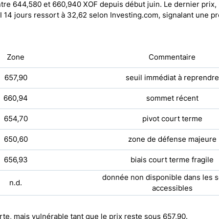
re 644,580 et 660,940 XOF depuis début juin. Le dernier prix,
I 14 jours ressort à 32,62 selon
Investing.com
, signalant une p
Zone
Commentaire
657,90
seuil immédiat à reprendre
660,94
sommet récent
654,70
pivot court terme
650,60
zone de défense majeure
656,93
biais court terme fragile
donnée non disponible dans les 
n.d.
accessibles
e, mais vulnérable tant que le prix reste sous 657,90.