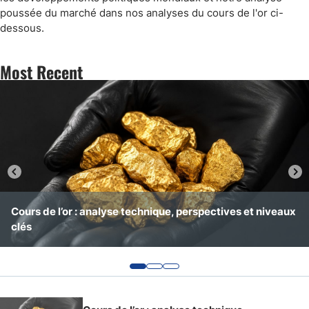
poussée du marché dans nos analyses du cours de l'or ci-
dessous.
Most Recent
Cours de l’or : analyse technique, perspectives et niveaux
Cours de l’or : analyse technique, perspectives et niveaux
Cours de l’or : analyse technique, perspectives et niveaux
clés
clés
clés